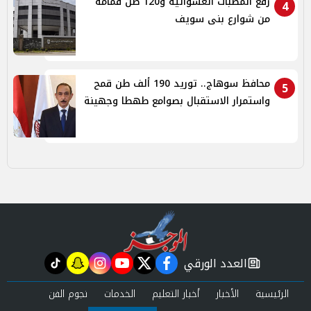
رفع المطبات العشوائية و120 طن قمامة
4
من شوارع بنى سويف
محافظ سوهاج.. توريد 190 ألف طن قمح
5
واستمرار الاستقبال بصوامع طهطا وجهينة
العدد الورقي
tiktok
snapchat
instagram
youtube
twitter
facebook
newspaper
الرئيسية
الأخبار
أخبار التعليم
الخدمات
نجوم الفن