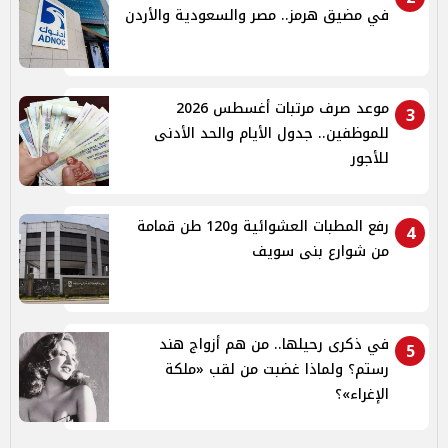
في مضيق هرمز.. مصر والسعودية والأردن
موعد صرف مرتبات أغسطس 2026
3
للموظفين.. جدول الأيام والحد الأدنى
للأجور
رفع المطبات العشوائية و120 طن قمامة
4
من شوارع بنى سويف
في ذكرى رحيلها.. من هم أزواج هند
5
رستم؟ ولماذا غضبت من لقب «ملكة
الإغراء»؟