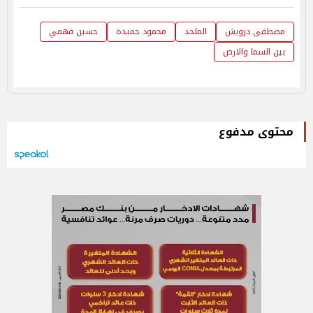
مصطفى درويش
الملحد
محمود حميدة
حسين فهمي
بين السما والارض
محتوى مدفوع