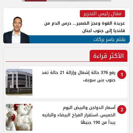
مقال رئيس التحرير
عربدة القوة وعجز الضمير... درس الدم من
قلنديا إلى جنوب لبنان
بقلم ياسر بركات
الأكثر قراءة
رفع 376 حالة إشغال وإزالة 21 حالة تعد
1
جنوب بنى سويف
أسعار الدواجن والبيض اليوم
2
الخميس..استقرار الفراخ البيضاء والبانيه
يبدأ من 190 جنيهًا