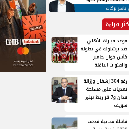
ن القومي العربي
 ياسر بركات
كثر قراءة
موعد مباراة الأهلي
ضد برشلونة في بطولة
كأس خوان جامبر
والقنوات الناقلة
رفع 304 إشغال وإزالة
تعديات على مساحة
فدان و7 قراريط ببنى
سويف
قافلة مجانية قدمت