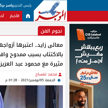
رئيس التحرير
ياسر برك
الأخبار
أخب
نجوم الفن
معالى زايد.. اعتبرها أزواج
بالاكتئاب بسبب ممدوح وافى
مثيرة مع محمود عبد العزيز
محمد تمساح
الجمعة 05/نوفمبر/2021 - 01:28 م