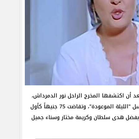
د أن اكتشفها المخرج الراحل ​نور الدمرداش​،
والذي قدمها عام 1976 في مسلسل "الليلة الموعودة"، وتقاضت 75 جنيهاً كأول
رف بفضل هدى سلطان وكريمة مختار وسناء جميل