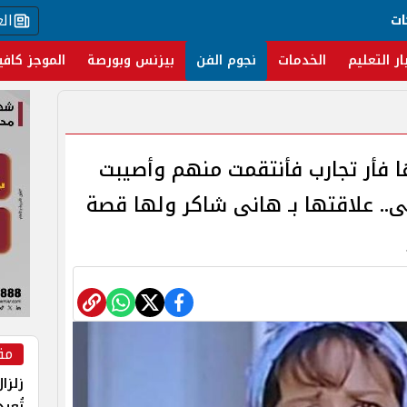
ال
ات
ار التعليم
الخدمات
نجوم الفن
بيزنس وبورصة
الموجز كافي
ها فأر تجارب فأنتقمت منهم وأصيبت
.. علاقتها بـ هانى شاكر ولها قصة
مق
زلزا
تُعي