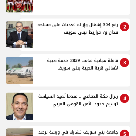
رفع 304 إشغال وإزالة تعديات على مساحة
2
فدان و7 قراريط ببنى سويف
قافلة مجانية قدمت 2839 خدمة طبية
3
لأهالي قرية الحيبة ببنى سويف
زلزال مكة الدفاعي... عندما تُعيد السياسة
4
ترسيم حدود الأمن القومي العربي
جامعة بني سويف تشارك في ورشة لرصد
5