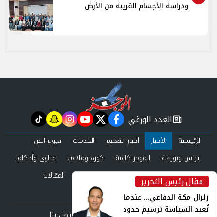
ودراسة الأجسام القريبة من الأرض
العدد الورقي
tiktok
snapchat
instagram
youtube
twitter
facebook
newspaper
الرئيسية
الأخبار
أخبار التعليم
الخدمات
نجوم الفن
بيزنس وبورصة
الموجز كافية
كورة وملاعب
فتاوى وأحكام
صحة وجمال
عرب وعالم
حوادث ومحاكم
المقالات
مقال رئيس التحرير
inst
العدد الورقي
زلزال مكة الدفاعي... عندما
تُعيد السياسة ترسيم حدود
من نحن
سياسة الخصوصية
اتصل بنا