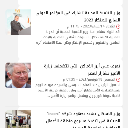
وزير التنمية المحلية يُشارك في المؤتمر الدولى
السابع للابتكار 2023
الثلاثاء 14/فبراير/2023 - 11:45 م
أكد اللواء هشام آمنة وزير التنمية المحلية أن الدولة
المصرية اهتمت خلال السنوات الثماني الماضية بالبحث
العلمى والتطوير وتشجيع الإبتكار وكان لهذا الاهتمام أثره
…
تعرف على أبرز الأماكن التي تتضمنها زيارة
الأمير تشارلز لمصر
الخميس 18/نوفمبر/2021 - 01:39 م
استقبل الرئيس عبد الفتاح السيسي والسيدة قرينته اليوم
بقصرالاتحادية الأميرتشارلز أمير ويلزوبرفقته قرينته الأميرة
كاميلا دوقة كورنوول ويشمل برنامج زيارة الأمير …
وزير الاسكان يشيد بجهود شركة ”cscec”
الصينية فى تنفيذ مشروع منطقة الأعمال