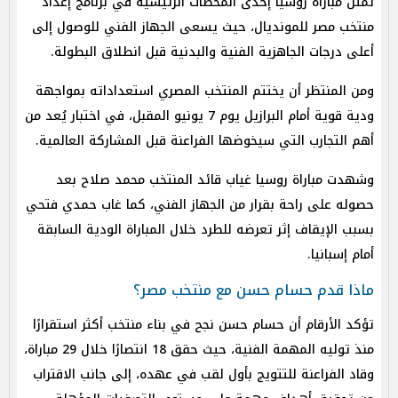
تمثل مباراة روسيا إحدى المحطات الرئيسية في برنامج إعداد
منتخب مصر للمونديال، حيث يسعى الجهاز الفني للوصول إلى
أعلى درجات الجاهزية الفنية والبدنية قبل انطلاق البطولة.
ومن المنتظر أن يختتم المنتخب المصري استعداداته بمواجهة
ودية قوية أمام البرازيل يوم 7 يونيو المقبل، في اختبار يُعد من
أهم التجارب التي سيخوضها الفراعنة قبل المشاركة العالمية.
وشهدت مباراة روسيا غياب قائد المنتخب محمد صلاح بعد
حصوله على راحة بقرار من الجهاز الفني، كما غاب حمدي فتحي
بسبب الإيقاف إثر تعرضه للطرد خلال المباراة الودية السابقة
أمام إسبانيا.
ماذا قدم حسام حسن مع منتخب مصر؟
تؤكد الأرقام أن حسام حسن نجح في بناء منتخب أكثر استقرارًا
منذ توليه المهمة الفنية، حيث حقق 18 انتصارًا خلال 29 مباراة،
وقاد الفراعنة للتتويج بأول لقب في عهده، إلى جانب الاقتراب