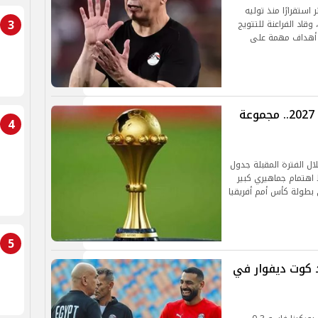
ستقرارًا منذ توليه
3
ث حقق 18 انتصارًا خلال 29 مباراة، وقاد الفراعنة للتتويج
 أهداف مهمة على
نتائج قرعة تصفيات كأس أمم أفريقيا 2027.. مجموعة
4
لال الفترة المقبلة جدول
 اهتمام جماهيري كبير
ى بطولة كأس أمم أفريقيا
5
د كوت ديفوار في