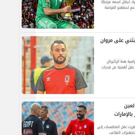
ة، ليظل اسمه مرتبطًا
دعم لجماهير الفراعنة
ثني على مروان
افية هما الركيزتان
 يقل أهمية عن قدرات
لعين
الإمارات
 قررت نقل المنافسات إلى
تجهيزات الملاعب