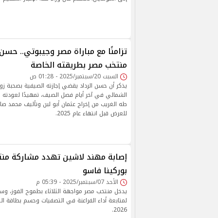
تزامنًا مع مباراة مصر وجيبوتي.. حسن
منتخب مصر بطريقته الخاصة
السبت 20/سبتمبر/2025 - 01:28 ص
يذكر أن حسن الرداد يقضي إجازته الصيفية بصحبة زوج
الشمالي في آخر أيام فصل الصيف، تمهيدًا لعودته 
طه الغريب من إخراج عثمان أبو لبن وتأليف محمد صا
للعرض قبل انتهاء عام 2025.
إصابة مهند لاشين تهدد مشاركة منت
بوركينا فاسو
الأحد 07/سبتمبر/2025 - 05:39 م
يدخل منتخب مصر مواجهة الثلاثاء بطموح الفوز، وس
لمتابعة أداء الفراعنة في التصفيات وحسم بطاقة ال
2026.