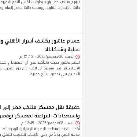
تتويج منتخب مصر بأربع بطولات لكأس الأمم الإفريقي
دائمًا بالإنجازات القارية، ورسائله دائمًا مصدر إلهام و
حسام عاشور يكشف أسرار الأهلي وي
عطية وشيكابالا
السبت 20/ديسمبر/2025 - 01:13 ص
اختتم عاشور حديثه بالتأكيد على أن الانضباط والاحتر
الأساسيتان في مسيرة أي لاعب، وأن دور المدرب لا
اللاعبين في تحقيق نتائج مميزة.
حقيقة نقل معسكر منتخب مصر إلى ا
واستعدادات الفراعنة لمعسكر نوفمبر ب
السبت 08/نوفمبر/2025 - 12:45 م
أكدت اللجنة المنظمة للبطولة الإماراتية الودية أنها
مدينة العين بدلاً من دبي، لأسباب تنظيمية تتعلق ب