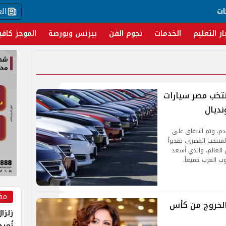
ال
ات
ار التعليم
الخدمات
نجوم الفن
بيزنس وبورصة
الموجز كافي
منتخب مصر سيارات
نديال
دم، وتم الاتفاق على
نتخب المصري، تقديراً
العالم، والذي أسعد
وب العرب جميعاً.
مق
الخروج من كأس
زلزا
تُعي