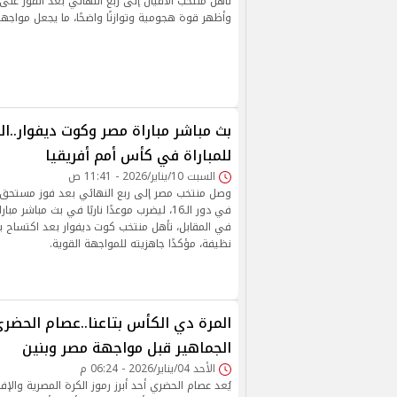
وأظهر قوة هجومية وتوازنًا واضحًا، ما يجعل مواجهته 
بث مباشر مباراة مصر وكوت ديفوار..الق
للمباراة في كأس أمم أفريقيا
السبت 10/يناير/2026 - 11:41 ص
في دور الـ16، ليضرب موعدًا ناريًا في بث مباشر
في المقابل، تأهل منتخب كوت ديفوار بعد اكتساح بو
نظيفة، مؤكدًا جاهزيته للمواجهة القوية.
المرة دي الكأس بتاعنا..عصام الح
الجماهير قبل مواجهة مصر وبنين
الأحد 04/يناير/2026 - 06:24 م
يُعد عصام الحضري أحد أبرز رموز الكرة المصرية وال