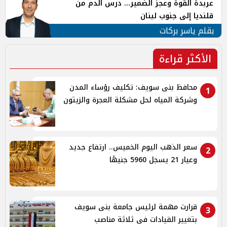
عربدة القوة وعجز الضمير... درس الدم من
قلنديا إلى جنوب لبنان
بقلم ياسر بركات
الأكثر قراءة
محافظ بنى سويف: تكليف رؤساء المدن
1
وشركة المياه لحل مشكلة العجرة والزيتون
سعر الذهب اليوم الخميس.. ارتفاع جديد
2
وعيار 21 يسجل 5960 جنيهًا
قرارت مهمة لرئيس جامعة بنى سويف
3
بتغيير القيادات فى ثلاثة مناصب