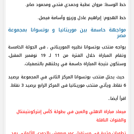
خط الوسط: مروان عطية وحمدي فتحي ومحمود صابر.
خط الهجوم: إبراهيم عادل وزيزو وأسامة فيصل.
مواجهة حاسمة بين موريتانيا و بوتسوانا بمجموعة
مصر
يواجه منتخب بوتسوانا نظيره الموريتاني ، فى الجولة الخامسة
وتقام المباراة خلال الفترة من 11 لـ 19 نوفمبر المقبل،
وستكون نتيجة المباراة حاسمة في رحلتهم بالتصفيات.
حيث يحتل منتخب بوتسوانا المركز الثاني في المجموعة برصيد
6 نقاط، ويأتي منتخب موريتانيا فى المركز الرابع برصيد 3 نقاط.
اقرأ أيضا..
ميعاد مباراة الاهلي والعين في بطولة كأس إنتركونتيننتال
والقنوات الناقلة
تطورات مثيرة في مستقبل عمر مرموش بالدوري الألماني بعد