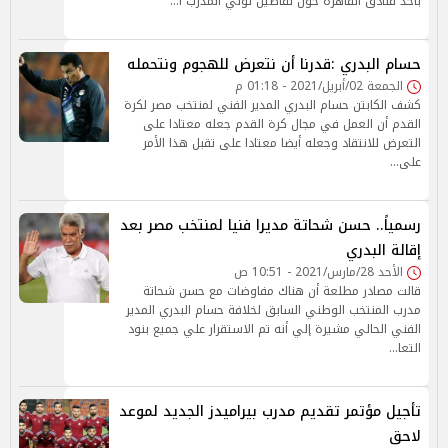
بأحد فنادق القاهرة حول تفاصيل تولي المدرب ا…
حسام البدري :قدرنا أن نتعرض للهجوم ونتحمله
الجمعة 02/أبريل/2021 - 01:18 م
كشف الكابتن حسام البدري المدير الفني لمنتخب مصر لكرة
القدم أن العمل في مجال كرة القدم جعله معتادا على
التعرض للانتقاد وجعله أيضا معتادا على تقبل هذا الأمر
على…
رسمياً.. حسن شحاتة مديرا فنيا لمنتخب مصر بعد
إقالة البدري
الأحد 28/مارس/2021 - 10:51 ص
قالت مصادر مطلعة أن هناك مفاوضات مع حسن شحاتة
مدرب المنتخب الوطني السابق لخلافة حسام البدري المدير
الفني الحالي مشيرة إلي أنه تم الاستقرار علي جميع بنود
التعا…
تأجيل مؤتمر تقديم مدرب بيراميدز الجديد لموعد
لاحق