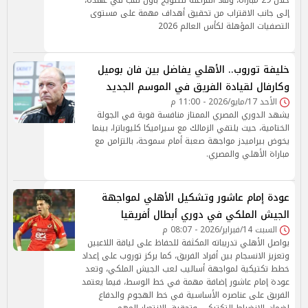
خلال 29 مباراة، وقاد الفراعنة للتتويج بأول لقب في عهده،
إلى جانب الاقتراب من تحقيق أهداف مهمة على مستوى
التصفيات المؤهلة لكأس العالم 2026
خليفة توروب.. الأهلي يفاضل بين فان بوميل
وكارفال لقيادة الفريق في الموسم الجديد
الأحد 17/مايو/2026 - 11:00 م
يشهد الدوري المصري الممتاز منافسة قوية في الجولة
الختامية، حيث يلتقي الزمالك مع سيراميكا كليوباترا، بينما
يخوض بيراميدز مواجهة صعبة أمام سموحة، بالتزامن مع
مباراة الأهلي والمصري.
عودة إمام عاشور وتشكيل الأهلي لمواجهة
الجيش الملكي في دوري أبطال أفريقيا
السبت 14/فبراير/2026 - 08:07 م
يواصل الأهلي تدريباته المكثفة للحفاظ على لياقة اللاعبين
وتعزيز الانسجام بين أفراد الفريق، كما يركز توروب على إعداد
خطط تكتيكية لمواجهة أساليب لعب الجيش الملكي، وتعد
عودة إمام عاشور إضافة مهمة في خط الوسط، فيما يعتمد
الفريق على عناصره الأساسية في خط الهجوم والدفاع