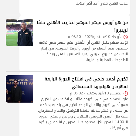
خدمة النادي تبقى أحد أكبر أحلامه
من هو أورس فيشر المرشح لتدريب الأهلي خلفًا
لريبيرو؟
الأربعاء 10/سبتمبر/2025 - 08:50 م
تؤكد مصادر داخل النادي أن الأهلي يضع فيشر ضمن قائمة
مختصرة تضم أسماء من أوروبا وأمريكا الجنوبية، في إطار
البحث عن مشروع تدريبي يعيد الاستقرار الفني ويواكب
الطموحات المحلية والقارية.
تكريم أحمد حلمي في افتتاح الدورة الرابعة
لمهرجان هوليوود السينمائي
الخميس 10/أبريل/2025 - 05:02 م
علق أحمد حلمي على تكريمه قائلا: لو اتكلمت عن التكريم
فهو أحلى تكريم والله إن الواحد اتكرم في بلد بعيد كده
عن عمله ، واختتم حديثه متمنيا التوفيق والنجاح للمهرجان،
حيث قال: أتمنى التوفيق للمهرجان ويوصل ويعدي الدورة
الـ 100، أنا فخور بكل مجهود هنا.. فخور إن أنا مصري بتكرم
في أمريكا .