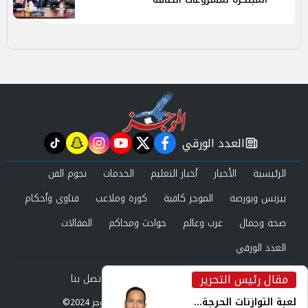
العدد الورقي
tiktok
snapchat
instagram
youtube
twitter
facebook
newspaper
الرئيسية
الأخبار
أخبار التعليم
الخدمات
نجوم الفن
بيزنس وبورصة
الموجز كافية
كورة وملاعب
فتاوى وأحكام
صحة وجمال
عرب وعالم
حوادث ومحاكم
المقالات
العدد الورقي
مقال رئيس التحرير
من نحن
سياسة الخصوصية
اتصل بنا
inst
لعبة التوازنات الحرجة...
©2024 الموجز All Rights Reserved.