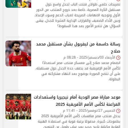
تصريحات حلمي طولان فتحت الباب لجدل واسع حول
مستقبل الكرة المصرية، خاصة بعد خروج المنتخب من الدور
الأول وتوجيه الاتهامات الصريحة لغياب الدعم وسوء الإعداد.
وبين الأداء الضعيف والقرارات الإدارية المثيرة للجدل، يبقى
السؤال: هل تتغير الأمور بعد هذا السقوط؟
رسالة حاسمة من ليفربول بشأن مستقبل محمد
صلاح
الأربعاء 03/ديسمبر/2025 - 08:28 م
انضمام محمد صلاح إلى معسكر منتخب مصر استعدادًا
لكأس الأمم الإفريقية قد يخفف حدة الجدل حول مستقبله،
على أن تتضح الصورة بوضوح بعد انتهاء مشاركته في
البطولة.
موعد مباراة مصر الودية أمام نيجيريا واستعدادات
الفراعنة لكأس الأمم الأفريقية 2025
الخميس 27/نوفمبر/2025 - 11:41 م
يدخل منتخب مصر منافسات كأس الأمم الأفريقية 2025
بطموحات كبيرة، مدفوعًا برغبة قوية في استعادة الهيبة
القارية وكتابة تاريخ جديد بعد غياب طويل عن التتويج،