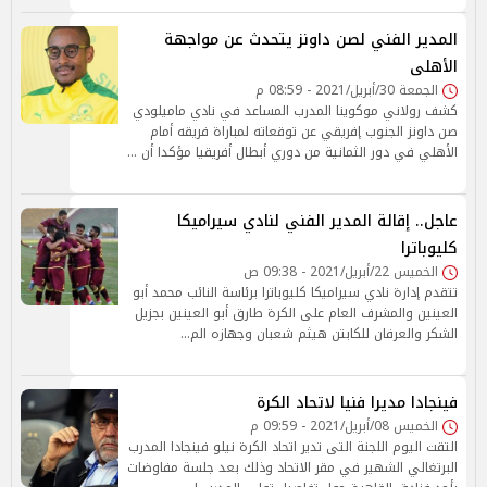
المدير الفني لصن داونز يتحدث عن مواجهة
الأهلى
الجمعة 30/أبريل/2021 - 08:59 م
كشف رولاني موكوينا المدرب المساعد في نادي ماميلودي
صن داونز الجنوب إفريقي عن توقعاته لمباراة فريقه أمام
الأهلي في دور الثمانية من دوري أبطال أفريقيا مؤكدا أن …
عاجل.. إقالة المدير الفني لنادي سيراميكا
كليوباترا
الخميس 22/أبريل/2021 - 09:38 ص
تتقدم إدارة نادي سيراميكا كليوباترا برئاسة النائب محمد أبو
العينين والمشرف العام على الكرة طارق أبو العينين بجزيل
الشكر والعرفان للكابتن هيثم شعبان وجهازه الم…
فينجادا مديرا فنيا لاتحاد الكرة
الخميس 08/أبريل/2021 - 09:59 م
التقت اليوم اللجنة التى تدير اتحاد الكرة نيلو فينجادا المدرب
البرتغالي الشهير في مقر الاتحاد وذلك بعد جلسة مفاوضات