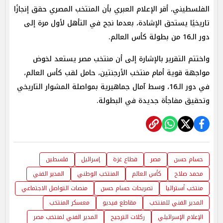
الفلسطيني، أقر الإعلام العبري بأن المنتخب المصري حقق إنجازًا
تاريخيًا يستحق الإشادة، بعدما نجح في التأهل لأول مرة إلى
دور الـ16 من بطولة كأس العالم.
واختتم التقرير بالإشارة إلى أن منتخب مصر يستعد لخوض
مواجهة قوية أمام منتخب الأرجنتين، حامل لقب كأس العالم،
في دور الـ16، وسط آمال جماهيرية بمواصلة المشوار التاريخي
وتحقيق مفاجأة جديدة في البطولة.
حسام حسن
مصر
قطاع غزة
إسرائيل
فلسطين
محمد صلاح
كأس العالم
المنتخب الوطني
المدير الفني
منتخب أستراليا
تصريحات حسام حسن
منصات التواصل الاجتماعي
المدير الفني للمنتخب
مقاطع فيديو
معسكر المنتخب
الإعلام الإسرائيلي
ركلات الترجيح
المدير الفني لمنتخب مصر