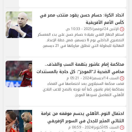
اتحاد الكرة: حسام حسن يقود منتخب مصر في
كأس الأمم الأفريقية
الإثنين 24/نوفمبر/2025 - 10:33 ص
استقر الجهاز الفني بقيادة حسام حسن على بدء المعسكر
التحضيري الداخلي يوم 8 ديسمبر، ضمن خطة الإعداد
النهائية للبطولة التي تنطلق مبارياتها في 21 ديسمبر.
محاكمة إمام عاشور بتهمة السب والقذف..
محامي الضحية لـ"الموجز": كل حاجة بالمستندات
السبت 14/ديسمبر/2024 - 05:21 م
قضت محكمة السنبلاوين بعد اختصاصها في القضاء
بمحاكمة إمام عاشور، كما أنه توجه بالنصح للاعب النادي
الأهلي، التفاصيل تسردها الموجز.
احتفال النوم..الأهلي يحسم موقفه من غرامة
الثنائي المثير للجدل في السوبر الإفريقي
السبت 05/أكتوبر/2024 - 06:59 م