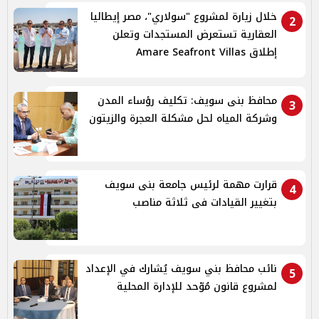
خلال زيارة لمشروع "سولاري"، مصر إيطاليا
2
العقارية تستعرض المستجدات وتعلن
إطلاق Amare Seafront Villas
محافظ بنى سويف: تكليف رؤساء المدن
3
وشركة المياه لحل مشكلة العجرة والزيتون
قرارت مهمة لرئيس جامعة بنى سويف
4
بتغيير القيادات فى ثلاثة مناصب
نائب محافظ بني سويف يُشارك في الإعداد
5
لمشروع قانون مُوّحد للإدارة المحلية