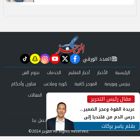
العدد الورقي
tiktok
snapchat
instagram
youtube
twitter
facebook
newspaper
الرئيسية
الأخبار
أخبار التعليم
الخدمات
نجوم الفن
بيزنس وبورصة
الموجز كافية
كورة وملاعب
فتاوى وأحكام
صحة وجمال
عرب وعالم
حوادث ومحاكم
المقالات
مقال رئيس التحرير
inst
العدد الورقي
عربدة القوة وعجز الضمير...
درس الدم من قلنديا إلى
من نحن
سياسة الخصوصية
اتصل بنا
جنوب لبنان
بقلم ياسر بركات
©2024 الموجز All Rights Reserved.