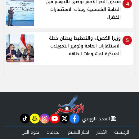
منتدى البحر الأحمر يوصي بالتوسع في
4
الطاقة الشمسية وجذب الاستثمارات
الخضراء
وزيرا الكهرباء والتخطيط يبحثان خطة
5
الاستثمارات العامة وتوفير التمويلات
المبتكرة لمشروعات الطاقة
العدد الورقي
tiktok
snapchat
instagram
youtube
twitter
facebook
newspaper
الرئيسية
الأخبار
أخبار التعليم
الخدمات
نجوم الفن