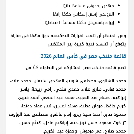
مهدي رحموني مساعدًا ثانيًا.
النرويجي إسبن إسكاس حكمًا رابعًا.
إيزاك باشفيكن حكمًا مساعدًا احتياطيًا.
ومن المنتظر أن تلعب القرارات التحكيمية دورًا مهمًا في مباراة
يتوقع أن تشهد ندية كبيرة بين المنتخبين.
قائمة منتخب مصر في كأس العالم 2026
تضم قائمة منتخب مصر المشاركة في البطولة كلًا من:
محمد الشناوي، مصطفى شوبير، المهدي سليمان، محمد علاء،
محمد هاني، طارق علاء، حمدي فتحي، رامي ربيعة، ياسر
إبراهيم، حسام عبد المجيد، محمد عبد المنعم، أحمد فتوح،
كريم حافظ، مروان عطية، مهند لاشين، نبيل عماد دونجا،
محمود صابر، أحمد سيد زيزو، إمام عاشور، مصطفى عبد الرؤوف
"زيكو"، محمود حسن تريزيجيه، إبراهيم عادل، هيثم حسن،
محمد صلاح، عمر مرموش، وحمزة عبد الكريم.