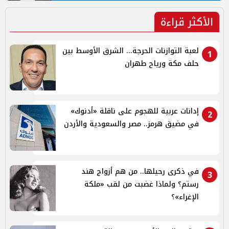
الأكثر قراءة
لعبة التوازنات الحرجة... الشرق الأوسط بين
1
حلف مكة ورياح طهران
إدانات عربية للهجوم على ناقلة «أدنوك»
2
في مضيق هرمز.. مصر والسعودية والأردن
في ذكرى رحيلها.. من هم أزواج هند
3
رستم؟ ولماذا غضبت من لقب «ملكة
الإغراء»؟