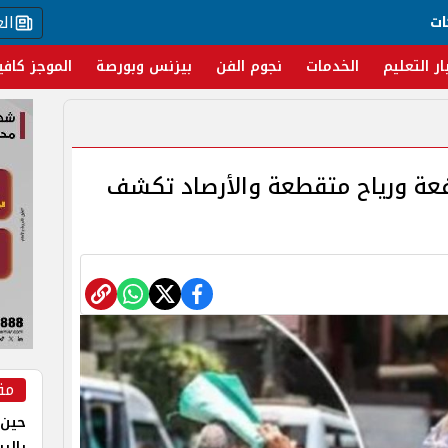
ال
ات
ار التعليم
الخدمات
نجوم الفن
بيزنس وبورصة
الموجز كافي
تفعة ورياح متقطعة والأرصاد تكشف
مق
حين 
بالر