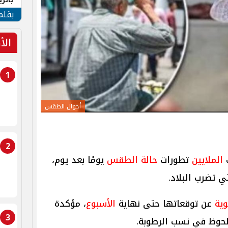
الهو
بقلم
الأ
1
أحوال الطقس
2
ب
الملايين
تطورات
حالة الطقس
يومًا بعد يوم،
ي تضرب البلاد.
وية
عن توقعاتها حتى نهاية
الأسبوع
، مؤكدة
3
لحوظ في نسب الرطوبة.