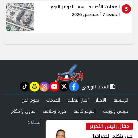
العملات الأجنبية.. سعر الدولار اليوم
5
الجمعة 7 أغسطس 2026
العدد الورقي
tiktok
snapchat
instagram
youtube
twitter
facebook
newspaper
الرئيسية
الأخبار
أخبار التعليم
الخدمات
نجوم الفن
بيزنس وبورصة
الموجز كافية
كورة وملاعب
فتاوى وأحكام
صحة وجمال
عرب وعالم
حوادث ومحاكم
المقالات
مقال رئيس التحرير
inst
العدد الورقي
حين تتكلم الجغرافيا