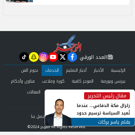
العدد الورقي
tiktok
snapchat
instagram
youtube
twitter
facebook
newspaper
الرئيسية
الأخبار
أخبار التعليم
الخدمات
نجوم الفن
بيزنس وبورصة
الموجز كافية
كورة وملاعب
فتاوى وأحكام
صحة وجمال
عرب وعالم
حوادث ومحاكم
المقالات
مقال رئيس التحرير
inst
العدد الورقي
زلزال مكة الدفاعي... عندما
تُعيد السياسة ترسيم حدود
من نحن
سياسة الخصوصية
اتصل بنا
الأمن القومي العربي
بقلم ياسر بركات
©2024 الموجز All Rights Reserved.