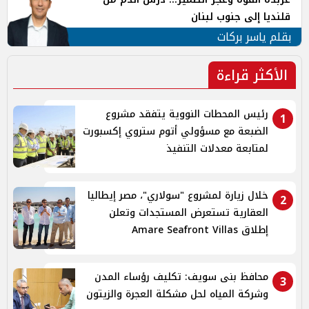
قلنديا إلى جنوب لبنان
بقلم ياسر بركات
الأكثر قراءة
رئيس المحطات النووية يتفقد مشروع
1
الضبعة مع مسؤولي أتوم ستروي إكسبورت
لمتابعة معدلات التنفيذ
خلال زيارة لمشروع "سولاري"، مصر إيطاليا
2
العقارية تستعرض المستجدات وتعلن
إطلاق Amare Seafront Villas
محافظ بنى سويف: تكليف رؤساء المدن
3
وشركة المياه لحل مشكلة العجرة والزيتون