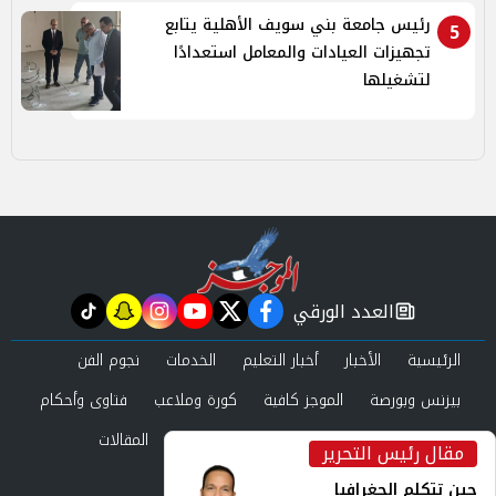
رئيس جامعة بني سويف الأهلية يتابع
5
تجهيزات العيادات والمعامل استعدادًا
لتشغيلها
العدد الورقي
tiktok
snapchat
instagram
youtube
twitter
facebook
newspaper
الرئيسية
الأخبار
أخبار التعليم
الخدمات
نجوم الفن
بيزنس وبورصة
الموجز كافية
كورة وملاعب
فتاوى وأحكام
صحة وجمال
عرب وعالم
حوادث ومحاكم
المقالات
مقال رئيس التحرير
inst
العدد الورقي
حين تتكلم الجغرافيا