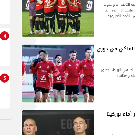
 الثانية أمام جنوب
بر الجاري، على ملعب أدار، في إطار
لأمم الأفريقية.
4
 الملكي في دوري
باط في الرباط، بحضور
لقدم «كاف»
5
مام بوركينا