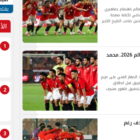
الأم
بقلم
الم باهتمام جماهيري
ساعي لكتابة صفحة
ين صاحب التاريخ الكبير
الأ
1
ترتيب قادة منتخب مصر في كأس العالم 2026..محمد
 الجهاز الفني على مزيج
لفريق قبل انطلاق
2
وحات كبيرة بتحقيق ظهور مشرف
دف رغم
3