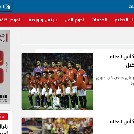
ال
ات
ار التعليم
الخدمات
نجوم الفن
بيزنس وبورصة
الموجز كافي
كأس العالم
 الـ16 بعد فوزه المثير على منتخب كاب فيردي
مق
كأس العالم
زلزا
تُعي