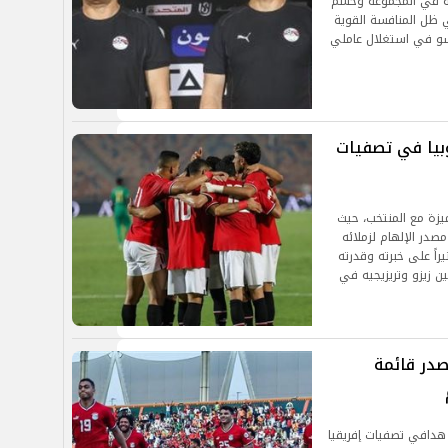
ته في المجموعة وحسم
هل المبكر لنهائيات كأس العالم 2026، في ظل المنافسة القوية
اسو في استغلال عاملي
بيا في تصفيات
يزة مع المنتخب، حيث
صدر الإلهام لزملائه
راً على خبرته وقدرته
ين زيزو وتريزيجيه في
صدر قائمة
هدافي تصفيات إفريقيا