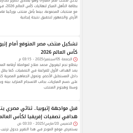
يدخل منتخب مصر المباراة وهو يسعى لتعزيز صدار
بطاقة التأ
مع منتخبات المجموعة، بينما يأمل منتخب بوركينا ف
الأرض والجمهور لتحقيق نتيجة إيجابية
تشكيل منتخب مصر المتوقع أمام إثيو
كأس العالم 2026
الجمعة 05/سبتمبر/2025 - 03:15 م
يتطلع نجم ليفربول محمد صلاح لمواصلة أرقامه المم
يعد الهداف الأول للفراعنة في التصفيات، كما يظل م
داخل المستطيل الأخضر، وتعول الجماهير المصرية كثي
على حسم المباريات، بجانب الانسجام المتزايد بينه وب
وسط وهجوم المنتخب
قبل مواجهة إثيوبيا.. ثنائي مصري يت
هدافي تصفيات إفريقيا لكأس العالم
الخميس 20/مارس/2025 - 03:33 ص
يستعرض موقع الموجز في هذا التقرير جدول ترتيب 