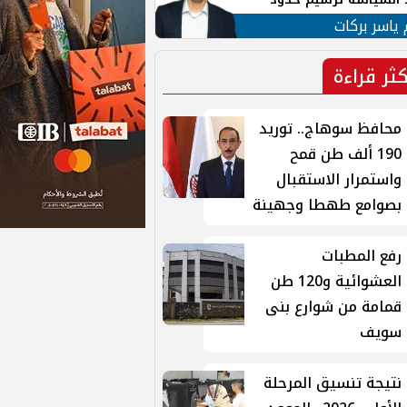
ن القومي العربي
 ياسر بركات
كثر قراءة
محافظ سوهاج.. توريد
190 ألف طن قمح
واستمرار الاستقبال
بصوامع طهطا وجهينة
رفع المطبات
العشوائية و120 طن
قمامة من شوارع بنى
سويف
نتيجة تنسيق المرحلة