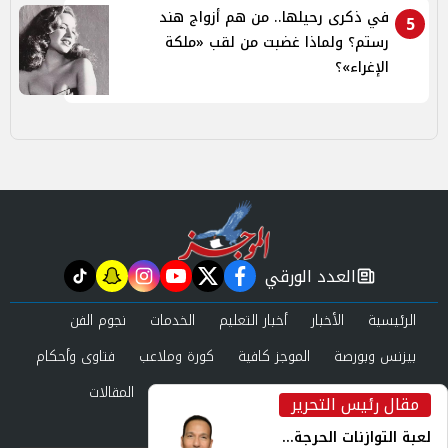
في ذكرى رحيلها.. من هم أزواج هند
5
رستم؟ ولماذا غضبت من لقب «ملكة
الإغراء»؟
العدد الورقي
tiktok
snapchat
instagram
youtube
twitter
facebook
newspaper
الرئيسية
الأخبار
أخبار التعليم
الخدمات
نجوم الفن
بيزنس وبورصة
الموجز كافية
كورة وملاعب
فتاوى وأحكام
صحة وجمال
عرب وعالم
حوادث ومحاكم
المقالات
مقال رئيس التحرير
inst
العدد الورقي
لعبة التوازنات الحرجة...