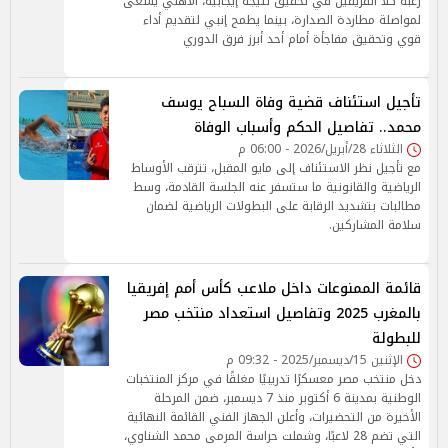
رغبة كلا الفريقين في تحقيق نتيجة إيجابية، الأهلي يسعى
لمواصلة مطاردة الصدارة، بينما يطمح إنبي لتقديم أداء
قوي وتحقيق مفاجأة أمام أحد أبرز فرق الدوري
تأجيل استئناف قضية وفاة السباح يوسف
محمد.. تفاصيل الحكم وأسباب الوفاة
الثلاثاء 28/أبريل/2026 - 06:00 م
مع تأجيل نظر الاستئناف إلى مايو المقبل، تترقب الأوساط
الرياضية والقانونية ما ستسفر عنه الجلسة القادمة، وسط
مطالبات بتشديد الرقابة على البطولات الرياضية لضمان
سلامة المشاركين.
قائمة الممنوعات داخل ملاعب كأس أمم إفريقيا
بالمغرب 2025 وتفاصيل استعداد منتخب مصر
للبطولة
الإثنين 15/ديسمبر/2025 - 09:32 م
دخل منتخب مصر معسكرًا تدريبيًا مغلقًا في مركز المنتخبات
الوطنية بمدينة 6 أكتوبر منذ 7 ديسمبر، ضمن المرحلة
الأخيرة من التحضيرات، وأعلن الجهاز الفني القائمة النهائية
التي تضم 28 لاعبًا، وشملت حراسة المرمى محمد الشناوي،