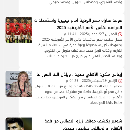
وأحمد الشناوي، ومصطفى شوبير، ومحمد صبحي.
موعد مباراة مصر الودية أمام نيجيريا واستعدادات
الفراعنة لكأس الأمم الأفريقية 2025
الخميس 27/نوفمبر/2025 - 11:41 م
يدخل منتخب مصر منافسات كأس الأمم الأفريقية 2025
بطموحات كبيرة، مدفوعًا برغبة قوية في استعادة الهيبة
القارية وكتابة تاريخ جديد بعد غياب طويل عن التتويج،
ويعتمد الجهاز الفني على مزيج من الخبرة والشباب
إيناس مكي: الأهلي حديد.. وبإذن الله الفوز لنا
الإثنين 29/سبتمبر/2025 - 04:29 م
تحظى مباراة القمة دائمًا باهتمام واسع من الجماهير، سواء
داخل مصر أو خارجها، خاصة مع مشاركة عدد من نجوم
الأهلي والزمالك السابقين في تشكيل الفريقين، مما يضيف
طابعًا خاصًا للمواجهة.
شوبير يكشف موقف زيزو النهائي من قمة
الأهلي والزمالك.. تفاصيل جديدة