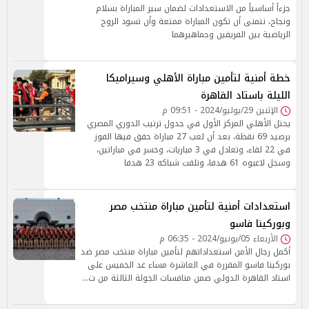
جزءاً أساسياً من الاستعدادات لضمان سير المباراة بسلام
ونجاح، نتمنى أن تكون المباراة ممتعة وأن تسود الروح
الرياضية بين الفريقين وجماهيرهما
خطة أمنية لتأمين مباراة الأهلي وسيراميكا
الليلة باستاد القاهرة
الإثنين 29/يوليو/2024 - 09:51 م
يحتل الأهلي المركز الأول في جدول ترتيب الدوري المصري
برصيد 69 نقطة، بعد أن لعب 27 مباراة حقق فيها الفوز
في 22 لقاء، وتعادل في 3 مباريات، وخسر في مباراتين،
وسجل لاعبوه 61 هدفا، وتلقت شباكه 23 هدفا
استعدادات أمنية لتأمين مباراة منتخب مصر
وبوركينا فاسو
الأربعاء 05/يونيو/2024 - 06:35 م
أكمل رجال الأمن استعداداتهم لتأمين مباراة منتخب مصر ضد
بوركينا فاسو المقررة في العاشرة مساء غد الخميس على
استاد القاهرة الدولي ضمن منافسات الجولة الثالثة من ت…