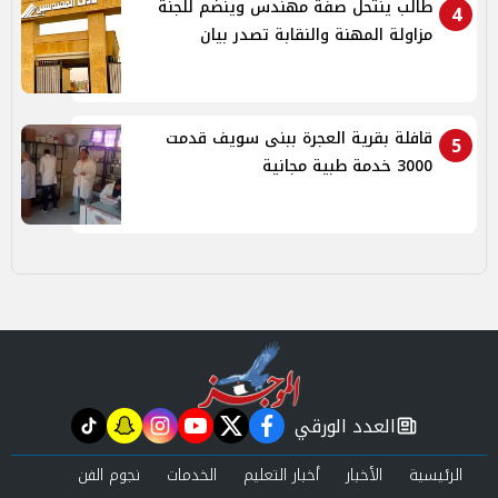
طالب ينتحل صفة مهندس وينضم للجنة
4
مزاولة المهنة والنقابة تصدر بيان
قافلة بقرية العجرة ببنى سويف قدمت
5
3000 خدمة طبية مجانية
العدد الورقي
tiktok
snapchat
instagram
youtube
twitter
facebook
newspaper
الرئيسية
الأخبار
أخبار التعليم
الخدمات
نجوم الفن