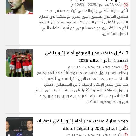
الأحد 28/سبتمبر/2025 - 12:53 م
تأتي مباراة الأهلي والزمالك في توقيت حساس، حيث
يسعى الفريقان لتحقيق الفوز لتعزيز موقفهما في صدارة
الدوري، الأهلي يدخل اللقاء وهو مدعوم بعدد من النجوم،
لكن مشاركة زيزو من عدمها تبقى من أهم الملفات التي
تشغل المتابعين.
تشكيل منتخب مصر المتوقع أمام إثيوبيا في
تصفيات كأس العالم 2026
الجمعة 05/سبتمبر/2025 - 03:15 م
يتطلع نجم ليفربول محمد صلاح لمواصلة أرقامه المميزة مع
المنتخب، حيث يعد الهداف الأول للفراعنة في التصفيات،
كما يظل مصدر الإلهام لزملائه داخل المستطيل الأخضر،
وتعول الجماهير المصرية كثيراً على خبرته وقدرته على حسم
المباريات، بجانب الانسجام المتزايد بينه وبين زيزو وتريزيجيه
في وسط وهجوم المنتخب
موعد مباراة منتخب مصر أمام إثيوبيا في تصفيات
كأس العالم 2026 والقنوات الناقلة
الأربعاء 03/سبتمبر/2025 - 11:54 ص