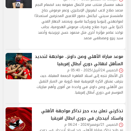
شهد معسكر منتخب مصر اكتمال صفوفه بعد انضمام النجم
محمد صلاح لاعب ليفربول الإنجليزي، وعمر مرموش جناح
مانشستر سيتي، ليكتمل حضور اللاعبين المحترفين استعدادًا
لمواجهتي إثيوبيا وبوركينا فاسو، ويعتمد الجهاز الفني
كثيرًا على خبرة صلاح وقدرات مرموش الهجومية، بجانب
تواجد عناصر مؤثرة أخرى مثل محمود حسن تريزيجيه وأحمد
سيد زيزو ومصطفى محمد
موعد مباراة الأهلي وصن داونز.. مواجهة لتحديد
المتأهل لنهائي دوري أبطال إفريقيا
الخميس 24/أبريل/2025 - 05:40 م
كل الأنظار تتجه إلى استاد القاهرة الجمعة المقبلة، حيث
يترقب عشاق الكرة الإفريقية قمة كروية من العيار الثقيل
بين الأهلي وصن داونز، في واحدة من أقوى وأهم مباريات
الموسم في دوري أبطال إفريقيا.
تذكرتي تعلن بدء حجز تذاكر مواجهة الأهلي
واستاد أبيدجان في دوري ابطال افريقيا
الخميس 21/نوفمبر/2024 - 06:24 م
تم طرح تذاكر مباراة الأهلي ضد استاد أبيدجان في دوري