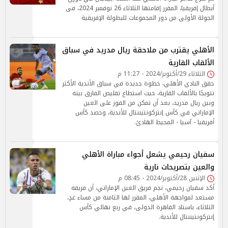
أبطال إفريقيا، المقرر إقامتها الثلاثاء 26 نوفمبر 2024، فى
الجولة الأولى من دور المجموعات للبطولة الإفريقية
الأهلي يقترب من ملاحقة ريال مدريد في سباق
الألقاب القارية
الثلاثاء 29/أكتوبر/2024 - 11:27 م
حقق النادي الأهلي، خطوة جديدة في سباق الأندية الأكثر
تتويجًا بالألقاب القارية، حيث استطاع تقليص الفارق بينه
وبين ريال مدريد، بعد أن تمكن من الفوز على العين
الإماراتي في كأس إنتركونتيننتال للأندية، وحصد كأس
أفريقيا - آسيا - المحيط الهادئ.
سفيان رحيمي يشعل أجواء مباراة الأهلي
والعين بتصريحات نارية
الإثنين 28/أكتوبر/2024 - 08:45 م
أكد سفيان رحيمي، نجم فريق العين الإماراتي، أن فريقه
مستعد لمواجهة الأهلي، المقرر لها الثامنة من مساء غدٍ،
الثلاثاء، باستاد القاهرة الدولى، في ربع نهائي كأس
إنتركونتيننتال للأندية.