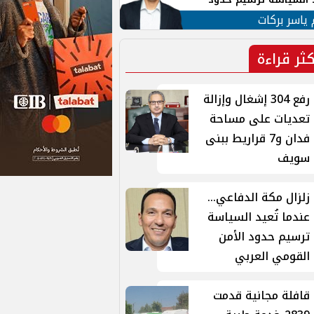
ن القومي العربي
 ياسر بركات
كثر قراءة
رفع 304 إشغال وإزالة
تعديات على مساحة
فدان و7 قراريط ببنى
سويف
زلزال مكة الدفاعي...
عندما تُعيد السياسة
ترسيم حدود الأمن
القومي العربي
قافلة مجانية قدمت