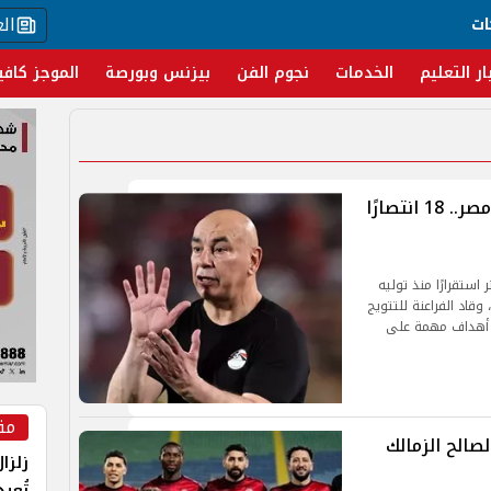
ال
ات
ار التعليم
الخدمات
نجوم الفن
بيزنس وبورصة
الموجز كافي
كشف حساب حسام حسن مع منتخب مصر.. 18 انتصارًا
ستقرارًا منذ توليه
ث حقق 18 انتصارًا خلال 29 مباراة، وقاد الفراعنة للتتويج
 أهداف مهمة على
مق
لصالح الزمالك
زلزا
تُعي