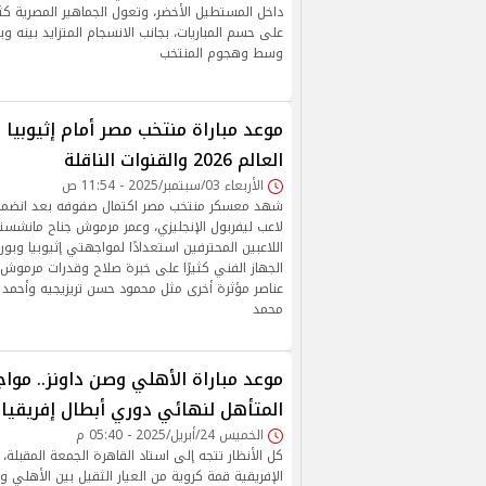
داخل المستطيل الأخضر، وتعول الجماهير المصرية كثي
على حسم المباريات، بجانب الانسجام المتزايد بينه وب
وسط وهجوم المنتخب
موعد مباراة منتخب مصر أمام إثيوبي
العالم 2026 والقنوات الناقلة
الأربعاء 03/سبتمبر/2025 - 11:54 ص
شهد معسكر منتخب مصر اكتمال صفوفه بعد انضمام
لاعب ليفربول الإنجليزي، وعمر مرموش جناح مانشس
اللاعبين المحترفين استعدادًا لمواجهتي إثيوبيا وبو
الجهاز الفني كثيرًا على خبرة صلاح وقدرات مرموش 
عناصر مؤثرة أخرى مثل محمود حسن تريزيجيه وأحم
محمد
موعد مباراة الأهلي وصن داونز.. موا
المتأهل لنهائي دوري أبطال إفريقيا
الخميس 24/أبريل/2025 - 05:40 م
كل الأنظار تتجه إلى استاد القاهرة الجمعة المقبلة
الإفريقية قمة كروية من العيار الثقيل بين الأهلي 