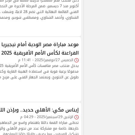
أكتوبر منذ 7 ديسمبر، ضمن المرحلة الأخيرة من ال
الفني القائمة النهائية التي ت
الشناوي، وأحمد الشناوي، ومصطفى شوبير، ومحمد
موعد مباراة مصر الودية أمام نيجيريا
الفراعنة لكأس الأمم الأفريقية 2025
الخميس 27/نوفمبر/2025 - 11:41 م
مدفوعًا برغبة قوية في استعادة الهيبة القارية وكتا
طويل عن التتويج، ويعتمد الجهاز الفني على مزيج م
إيناس مكي: الأهلي حديد.. وبإذن الله 
الإثنين 29/سبتمبر/2025 - 04:29 م
تحظى مباراة القمة دائمًا باهتمام واسع من الجماهي
خارجها، خاصة مع مشاركة عدد من نجوم الأهلي والز
تشكيل الفريقين، مما يضيف طابعًا خاصًا للمواجهة.