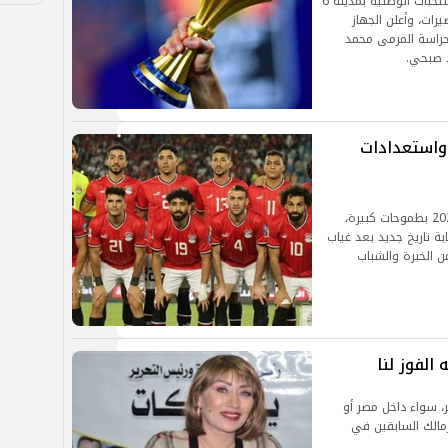
دخل منتخب مصر معسكرًا تدريبيًا مغلقًا في مركز المنتخبات الوطنية بمدينة 6
تحضيرات، وأعلن الجهاز
ضم 28 لاعبًا، وشملت حراسة المرمى محمد
 صبحي.
 واستعدادات
يدخل منتخب مصر منافسات كأس الأمم الأفريقية 2025 بطموحات كبيرة،
بة تاريخ جديد بعد غياب
ن الخبرة والشباب
الفوز لنا
ر، سواء داخل مصر أو
مالك السابقين في