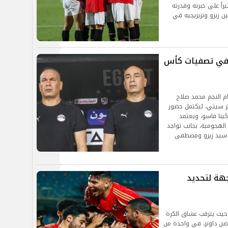
راً على خبرته وقدرته
ين زيزو وتريزيجيه في
ا في تصفيات كأس
 النجم محمد صلاح
تر سيتي، ليكتمل حضور
ركينا فاسو، ويعتمد
الهجومية، بجانب تواجد
د سيد زيزو ومصطفى
جهة لتحديد
، حيث يترقب عشاق الكرة
وصن داونز، في واحدة من