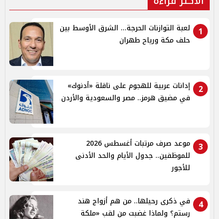
الأكثر قراءة
لعبة التوازنات الحرجة... الشرق الأوسط بين
1
حلف مكة ورياح طهران
إدانات عربية للهجوم على ناقلة «أدنوك»
2
في مضيق هرمز.. مصر والسعودية والأردن
موعد صرف مرتبات أغسطس 2026
3
للموظفين.. جدول الأيام والحد الأدنى
للأجور
في ذكرى رحيلها.. من هم أزواج هند
4
رستم؟ ولماذا غضبت من لقب «ملكة