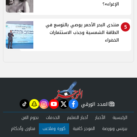
الإغراء»؟
منتدى البحر الأحمر يوصي بالتوسع في
5
الطاقة الشمسية وجذب الاستثمارات
الخضراء
العدد الورقي
tiktok
snapchat
instagram
youtube
twitter
facebook
newspaper
الرئيسية
الأخبار
أخبار التعليم
الخدمات
نجوم الفن
بيزنس وبورصة
الموجز كافية
كورة وملاعب
فتاوى وأحكام