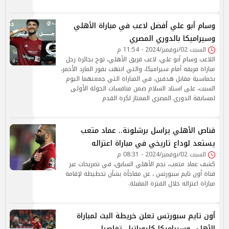
وسام أبو علي أفضل لاعب في مباراة الأهلي
وسيراميكا بالدوري المصري
السبت 02/نوفمبر/2024 - 11:54 م
اللاعب وسام أبو علي، لاعب فريق الأهلي، توج بجائزة رجل
مباراة فريقه أمام سيراميكا، والتي انتهت بفوز المارد الأحمر،
بخماسية مقابل هدفين، في المباراة التي جمعتهما اليوم
السبت، على استاد السلام ضمن منافسات الجولة الأولى
لمسابقة الدوري المصري الممتاز لكرة القدم
قناص الأهلي يراسل برشلونة.. عماد متعب
يستعد لوداع تاريخي في مباراة اعتزاله
السبت 02/نوفمبر/2024 - 08:31 م
كشف عماد متعب، نجم الأهلي السابق، في تصريحات عبر
قناة أون تايم سبورتس ، عن مفاجأة بشأن تخطيطه لإقامة
مباراة اعتزاله خلال الفترة المقبلة.
أون تايم سبورتس تعلن خريطة البث لمباراة
الأهلي وسيراميكا كليوباترا.. تفاصيل