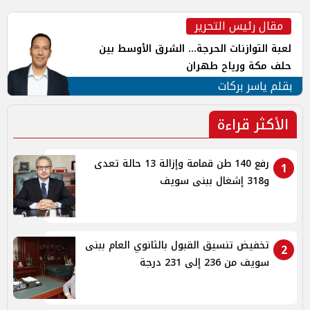
مقال رئيس التحرير
لعبة التوازنات الحرجة... الشرق الأوسط بين
حلف مكة ورياح طهران
بقلم ياسر بركات
الأكثر قراءة
رفع 140 طن قمامة وإزالة 13 حالة تعدى
1
و318 إشغال ببنى سويف
تخفيض تنسيق القبول بالثانوي العام ببنى
2
سويف من 236 إلى 231 درجة