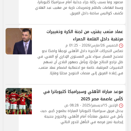
محمود وفا بسبب ركلة جزاء جدلية أمام سيراميكا كليوباترا،
وسط اتهامات بالظلم وتصريحات نارية من مهيب عبد الهادي
تكشف كواليس ساخنة داخل الفريق.
عماد متعب يقترب من لجنة الكرة وتغييرات
مرتقبة داخل القلعة الحمراء
الخميس 26/مارس/2026 - 01:25 م
تعكس التحركات الأخيرة داخل الأهلي توجهًا واضحًا نحو
تصحيح المسار، سواء على المستوى الإداري أو الفني، في
ظل تراجع النتائج مؤخرًا، ويأمل جمهور النادي أن تسهم
التغييرات المرتقبة، خاصة مع احتمالية انضمام عماد متعب،
في إعادة الفريق إلى منصات التتويج محليًا وقاريًا.
موعد مباراة الأهلي وسيراميكا كليوباترا في
كأس عاصمة مصر 2025
الإثنين 15/ديسمبر/2025 - 08:28 ص
يدخل فريق سيراميكا كليوباترا المباراة بطموح كبير، حيث
يأمل في تحقيق مفاجأة أمام الأهلي، والخروج بنتيجة
إيجابية تعزز فرصه في التأهل للدور التالي.