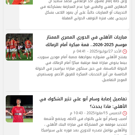
وعن حالة إمام عاشور، أكد الإعلامي محمد سعيد أن
الجهازين الفني والطبي قررا عدم المجازفة بمشاركته في
التدريبات أو المباريات حالياً، على أن يعود اللاعب بشكل
تدريجي عقب فترة التوقف الدولي المقبلة
مباريات الأهلي في الدوري المصري الممتاز
موسم 2025-2026.. قمة مبكرة أمام الزمالك
الأحد 27/يوليو/2025 - 04:41 م
يفتتح الأهلي مشواره بمواجهة صعبة أمام مودرن سبورت،
بينما يخوض مباراة قمة مرتقبة مبكرًا أمام الزمالك في
الجولة التاسعة، في حين ستكون مباراة بيراميدز في الجولة
الخامسة من أبرز التحديات المبكرة للفريق الأحمر، ويستعرض
الموجز التفاصيل.
تفاصيل إصابة وسام أبو علي تثير الشكوك في
الأهلي: ماذا يحدث؟
الخميس 15/مايو/2025 - 10:43 م
أصيب وسام أبو علي بالتواء في كاحله، ويخضع لأشعة
لتحديد موقفه من المشاركة في مباراة البنك الأهلي ،
والأهلي يواصل تصدره للدوري بعد فوزه على سيراميكا