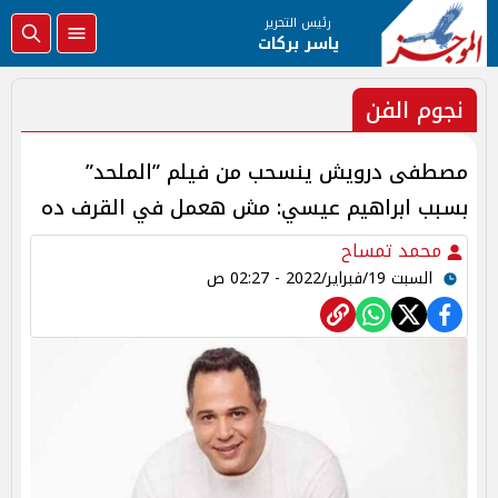
رئيس التحرير
ياسر بركات
نجوم الفن
مصطفى درويش ينسحب من فيلم ”الملحد”
بسبب ابراهيم عيسي: مش هعمل في القرف ده
محمد تمساح
السبت 19/فبراير/2022 - 02:27 ص