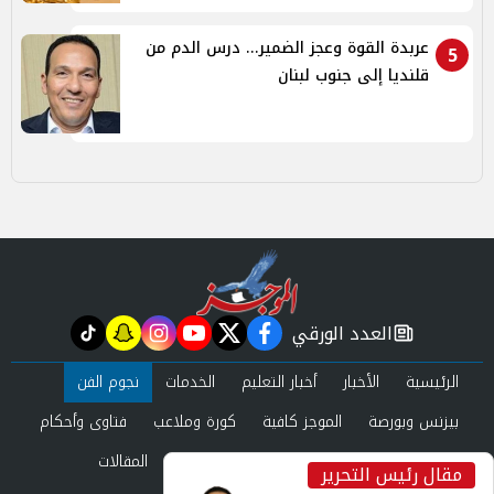
عربدة القوة وعجز الضمير... درس الدم من
5
قلنديا إلى جنوب لبنان
العدد الورقي
tiktok
snapchat
instagram
youtube
twitter
facebook
newspaper
الرئيسية
الأخبار
أخبار التعليم
الخدمات
نجوم الفن
بيزنس وبورصة
الموجز كافية
كورة وملاعب
فتاوى وأحكام
صحة وجمال
عرب وعالم
حوادث ومحاكم
المقالات
مقال رئيس التحرير
inst