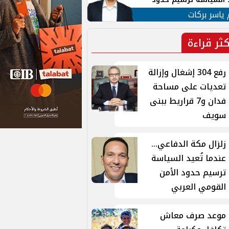
ن القومي العربي
 ياسر بركات
كثر قراءة
رفع 304 إشغال وإزالة
تعديات على مساحة
فدان و7 قراريط ببنى
سويف
زلزال مكة الدفاعي...
عندما تُعيد السياسة
ترسيم حدود الأمن
القومي العربي
موعد صرف معاش