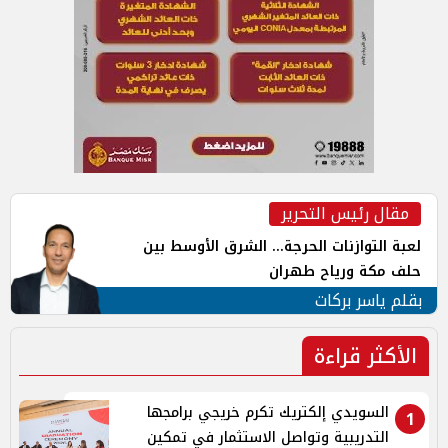
مقال رئيس التحرير
لعبة التوازنات الحرجة... الشرق الأوسط بين
حلف مكة ورياح طهران
بقلم ياسر بركات
الأكثر قراءة
السويدي إلكتريك تكرم خريجي برامجها
1
التدريبية وتواصل الاستثمار في تمكين