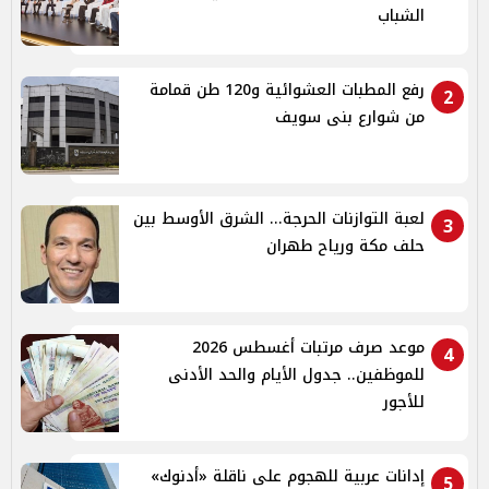
الشباب
رفع المطبات العشوائية و120 طن قمامة
2
من شوارع بنى سويف
لعبة التوازنات الحرجة... الشرق الأوسط بين
3
حلف مكة ورياح طهران
موعد صرف مرتبات أغسطس 2026
4
للموظفين.. جدول الأيام والحد الأدنى
للأجور
إدانات عربية للهجوم على ناقلة «أدنوك»
5