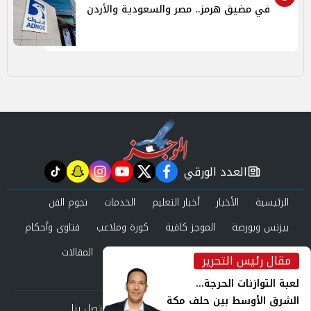
في مضيق هرمز.. مصر والسعودية والأردن
العدد الورقي
tiktok
snapchat
instagram
youtube
twitter
facebook
newspaper
الرئيسية
الأخبار
أخبار التعليم
الخدمات
نجوم الفن
بيزنس وبورصة
الموجز كافية
كورة وملاعب
فتاوى وأحكام
صحة وجمال
عرب وعالم
حوادث ومحاكم
المقالات
مقال رئيس التحرير
inst
العدد الورقي
لعبة التوازنات الحرجة...
الشرق الأوسط بين حلف مكة
من نحن
سياسة الخصوصية
اتصل بنا