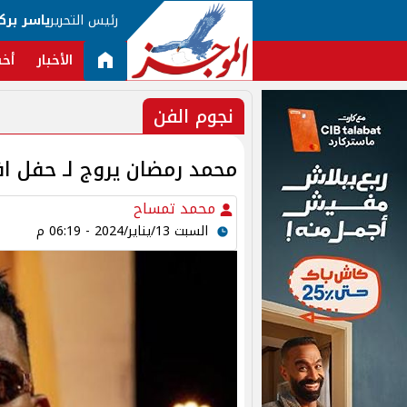
رئيس التحرير
ياسر برك
الأخبار
أخب
نجوم الفن
محمد رمضان يروج لـ حفل اف
محمد تمساح
السبت 13/يناير/2024 - 06:19 م