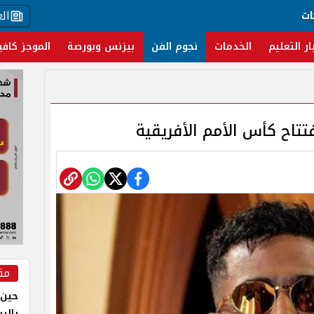
ال
ات
ار التعليم
الخدمات
نجوم الفن
بيزنس وبورصة
الموجز كافي
تتاح كأس الأمم الأفريقية
مق
حين 
بالر