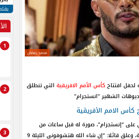
الهو
بقلم
الأ
1
محمد رمضان
 لحفل افتتاح
كأس الأمم الافريقية
التي تنطلق
2
ديوهات الشهير "انستجرام"
 كأس الامم الأفريقية
 على “إنستجرام”، صورة له قبل ساعات من
3
انطلاق بطولة كاس الأمم الإفريقية، وعلق قائلا: “إن شاء الله هتشوفوني الليلة 9