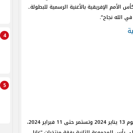
س الأمم الإفريقية بالأغنية الرسمية للبطولة..
ي الله نجاح”.
ة
4
5
وتنطلق البطولة في كوت ديفوار يوم 13 يناير 2024 وتستمر حتى 11 فبراير 2024،
 رأس المجموعة الثانية رفقة منتخبات "غانا