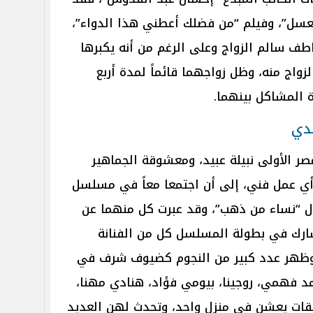
سل”، وفيلم “من فضلك أعطني هذا الدواء”،
مخرج عاطف سالم الزواج وعلى الرغم من أنه يكبرها
زواج منه، وظل زواجهما قائماً لمدة أربع
 المشاكل بينهما.
ندي
ر الأولى نبيلة عبيد، ومعشوقة الجماهير
 أي عمل فني، إلى أن اجتمعا معاً في مسلسل
ول “نساء من ذهب”، وقد عبرت كل منهما عن
شارك في بطولة المسلسل كل من الفنانة
 وظهر عدد كبير من النجوم كضيوف شرف في
 فهمي، روجينا، بيومي فؤاد، هنادي مهنا،
لقات يعشن في منزل واحد، وتحدث لهن العديد