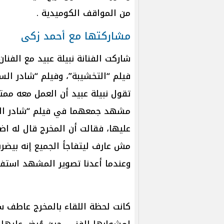
من المواقف الكوميدية .
مشاركتها مع أحمد زكى
شاركت الفنانة نبيلة عبيد مع الفن
فيلم “التخشيبة”، وفيلم “شادر الس
تقول نبيلة عبيد أن العمل معه ممت
مشهد جمعهما في فيلم “شادر السم
عليها، فقالت أن المخرج قال له اض
مش عارف ليتفاجأ الجميع إنه بيضرب
وعندما أعدنا تصوير المشهد استفزي
كانت لحظة اللقاء بالمخرج عاطف سا
لمشوارها الفني، حيث عُرِض عليها ا