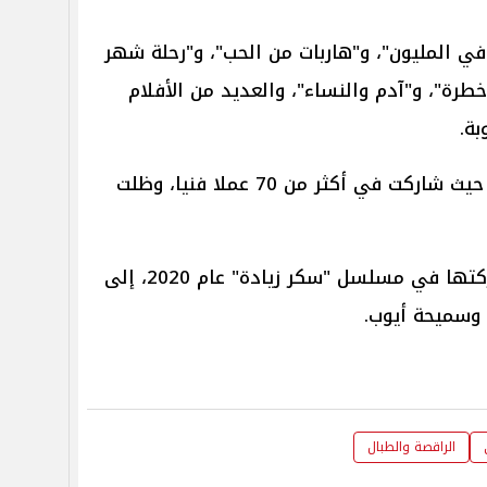
ي المليون"، و"هاربات من الحب"، و"رحلة شهر
رة"، و"آدم والنساء"، والعديد من الأفلام
بة.
تمتلك نبيلة عبيد تاريخًا فنيًا طويلًا، حيث شاركت في أكثر من 70 عملا فنيا، وظلت
آخر أعمالها التلفزيونية كانت مشاركتها في مسلسل "سكر زيادة" عام 2020، إلى
 وسميحة أيوب.
الراقصة والطبال