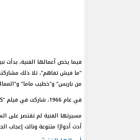
"ما فيش تفاهم"، تلا ذلك مشاركتها
من باريس" و"خطيب ماما" و"المماليك
في عام 1966، شاركت في فيلم "كنوز" ومسلسل "العبقري" ومسرحية "الطرطور".
مسيرتها الفنية لم تقتصر على السي
أدت أدوارًا متنوعة ونالت إعجاب الج