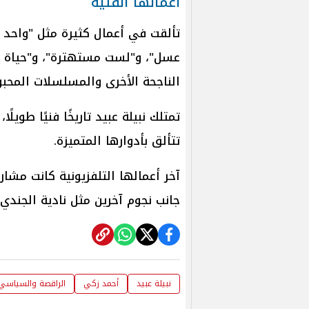
أعمالها الفنية
تألقت في أعمال كثيرة مثل "واحد ف
عسل"، و"لست مستهترة"، و"حياة خط
الناجحة الأخرى والمسلسلات المحبو
تتألق بأدوارها المتميزة.
جانب نجوم آخرين مثل نادية الجندي
نبيلة عبيد
أحمد زكي
الراقصة والسياسي