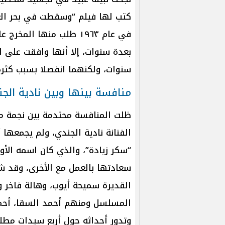
كتب لها فيلم “وسقطت في بحر الع
في عام ١٩٦٣ طلب منها ال
بعدة سنوات، إلا أنها وافقت على ال
سنوات، ولكنهما انفصلا بسبب كثرة
منافسة بينها وبين نادية الج
ظلت المنافسة محتدمة بين نجمة مص
الفنانة نادية الجندي، ولم يجمعها
“سكر زيادة”، والذي كان اسمه الأ
سعادتها بالعمل مع الأخرى، وقد 
القديرة سميحة أيوب، وهالة فاخر
المسلسل ومنهم أحمد السقا، أحمد
وتدور أحداثه حول أربع سيدات مط