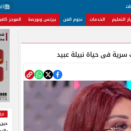
ال
ات
ار التعليم
الخدمات
نجوم الفن
بيزنس وبورصة
الموجز كافي
 سرية فى حياة نبيلة عبيد
مق
حين 
بالر