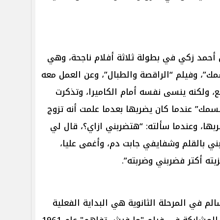
ان أحمد زكي في بطولة ثلاثة أفلام ناجحة، وهي
مك”، وفيلم “الراقصة والطبال”، وعن العمل معه
ع، ولكنه ينسى نفسه أمام الكاميرا، وتذكرت
ك” عندما كان يضربها بعدما علمت أنه تزوج
ربها، وعندما سألته: “هتضربني ازاي؟، قال لي
ني بالقلم وشفايفي جابت دم، وأغمى عليا،
ته أكتر فضربني وضربته”.
لم في المرحلة الثانوية هي البداية الفعلية
لمشاركة في فيلم "ما فيش تفاهم" عام 1961.