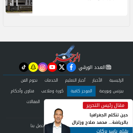
العدد الورقي
tiktok
snapchat
instagram
youtube
twitter
facebook
newspaper
الرئيسية
الأخبار
أخبار التعليم
الخدمات
نجوم الفن
بيزنس وبورصة
الموجز كافية
كورة وملاعب
فتاوى وأحكام
صحة وجمال
عرب وعالم
حوادث ومحاكم
المقالات
مقال رئيس التحرير
inst
العدد الورقي
حين تتكلم الجغرافيا
بالرياضة... محمد صلاح وزلزال
من نحن
سياسة الخصوصية
اتصل بنا
الهوية في الشارع التركي
بقلم ياسر بركات