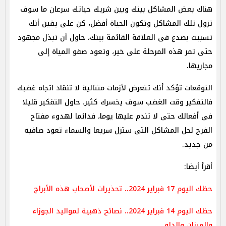
هناك بعض المشاكل بينك وبين شريك حياتك سرعان ما سوف
تزول تلك المشاكل وتكون الحياة أفضل، كن على يقين أنك
تسببت بصدع فى العلاقة القائمة بينك، حاول أن تبذل مجهود
حتى تمر هذه المرحلة على خير، وتعود صفو المياة إلى
مجاريها.
التوقعات تؤكد أنك تتعرض لأزمات متتالية لا تنقاد اتجاه غضبك
فالتفكير وقت الغضب سوف يخسرك كثير، حاول التفكير قليلا
فى أفعالك حتى لا تندم عليها يوما، فدائما لهدوء مفتاح
الفرج لحل المشاكل التى ستزل سريعا والسماء تعود صافيه
من جديد.
أقرأ أيضا:
حظك اليوم 17 فبراير 2024.. تحذيرات لأصحاب هذه الأبراج
حظك اليوم 14 فبراير 2024.. نصائح ذهبية لمواليد الجوزاء
والميزان والدلو