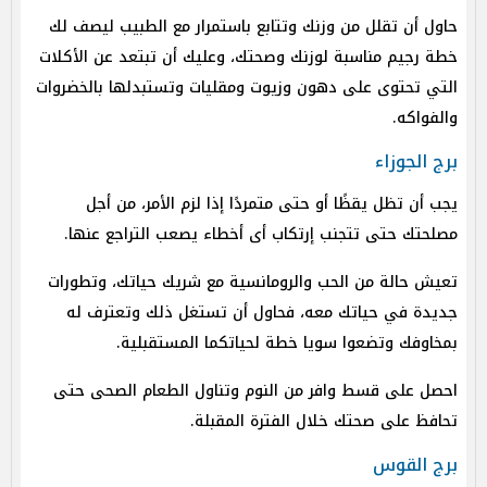
حاول أن تقلل من وزنك وتتابع باستمرار مع الطبيب ليصف لك
خطة رجيم مناسبة لوزنك وصحتك، وعليك أن تبتعد عن الأكلات
التي تحتوى على دهون وزيوت ومقليات وتستبدلها بالخضروات
والفواكه.
برج الجوزاء
يجب أن تظل يقظًا أو حتى متمردًا إذا لزم الأمر، من أجل
مصلحتك حتى تتجنب إرتكاب أى أخطاء يصعب التراجع عنها.
تعيش حالة من الحب والرومانسية مع شريك حياتك، وتطورات
جديدة في حياتك معه، فحاول أن تستغل ذلك وتعترف له
بمخاوفك وتضعوا سويا خطة لحياتكما المستقبلية.
احصل على قسط وافر من النوم وتناول الطعام الصحى حتى
تحافظ على صحتك خلال الفترة المقبلة.
برج القوس