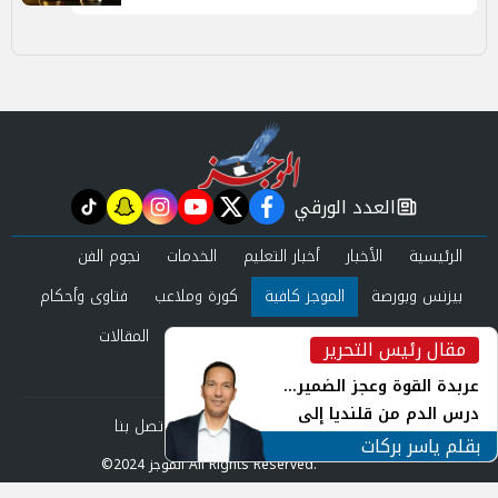
العدد الورقي
tiktok
snapchat
instagram
youtube
twitter
facebook
newspaper
الرئيسية
الأخبار
أخبار التعليم
الخدمات
نجوم الفن
بيزنس وبورصة
الموجز كافية
كورة وملاعب
فتاوى وأحكام
صحة وجمال
عرب وعالم
حوادث ومحاكم
المقالات
مقال رئيس التحرير
inst
العدد الورقي
عربدة القوة وعجز الضمير...
درس الدم من قلنديا إلى
من نحن
سياسة الخصوصية
اتصل بنا
جنوب لبنان
بقلم ياسر بركات
©2024 الموجز All Rights Reserved.
Powered by