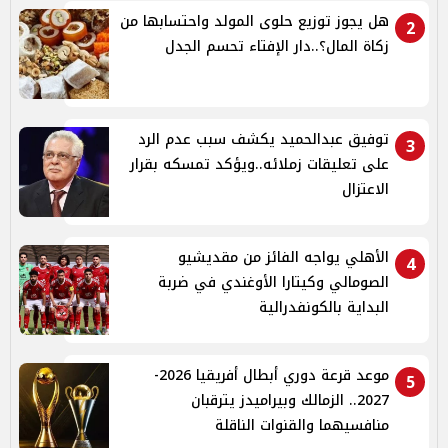
هل يجوز توزيع حلوى المولد واحتسابها من
2
زكاة المال؟..دار الإفتاء تحسم الجدل
توفيق عبدالحميد يكشف سبب عدم الرد
3
على تعليقات زملائه..ويؤكد تمسكه بقرار
الاعتزال
الأهلي يواجه الفائز من مقديشيو
4
الصومالي وكيتارا الأوغندي في ضربة
البداية بالكونفدرالية
موعد قرعة دوري أبطال أفريقيا 2026-
5
2027.. الزمالك وبيراميدز يترقبان
منافسيهما والقنوات الناقلة