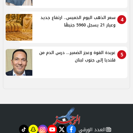
سعر الذهب اليوم الخميس.. ارتفاع جديد
4
وعيار 21 يسجل 5960 جنيهًا
عربدة القوة وعجز الضمير... درس الدم من
5
قلنديا إلى جنوب لبنان
العدد الورقي
tiktok
snapchat
instagram
youtube
twitter
facebook
newspaper