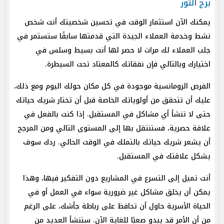
برج الثور
يمكنك الآن استثمار الوقت في تحسين شخصيتك أنت شخص
نشط وخدمة العملاء الجيدة التي قدمتها سابقًا ستستمر في
جلب العملاء لك مرات لا حصر لها أنت بسيط وسلس في
اختيارك وبالتالي فإن نفقاتك كالمعتاد تحت السيطرة.
الفرص الرومانسية موجودة في كل مكان حولك اليوم ومع ذلك،
عليك أن تتحقق من أولوياتك الخاصة قبل أن تختار شريك حياتك
حتى لا تنشأ أي مشاكل في المستقبل. إذا كنت بالفعل في
علاقة حصرية، فستنتقل بها إلى المستوى التالي ومن المرجح
أن يشعر شريك حياتك بالتملك في الوقت الحالي. ردك سوف
يشكل علاقتك في المستقبل.
أنت تميل إلى التسرع في المشاريع دون التفكير فيها، وهذا
يمكن أن يخلق مشاكل غير ضرورية سواء في العمل أو في
الحياة الأسرية حاول أن تحافظ على رباطة جأشك، على الرغم
من أن الأمر قد يبدو صعبًا للغاية الآن. ستنشأ العديد من