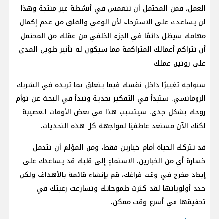
العمل، فمن المحتمل أن تنغمس في أنشطة غير منتجة وهذا
لن يساعدك على الاسترخاء لأن الوعي والقلق من عدم إكمال
مهامك سيظل دائمًا في الجزء الخلفي من عقلك من المحتمل
أن تتراكم أعمالك المتراكمة مما سيكون له تأثير طويل المدى
على روتين عملك.
ستواجه تغييرًا داخل نفسك فيما يتعلق بما تريده في الشريك
الرومانسي. ستبدأ في التفكير بجدية وتبدأ في البحث عن توأم
روحك بشكل جدي. سيتسبب هذا في بعض الأوقات العصيبة
لكنك الآن مستعد عاطفيًا لمواجهة كل هذه التحديات.
قد تتركك الحياة أمام خيارين فقط، ومن المؤلم أن تتحمل
خسارة أي من الخيارين. الاستماع إلى قلبك قد يساعدك على
إيجاد مخرج في وقت فراغك، قم بإنشاء قائمة بالأهداف ولكن
حدد أولوياتها لقد كثرت طموحاتك وتسارعت رغبتك في
تحقيقها في أسرع وقت ممكن.