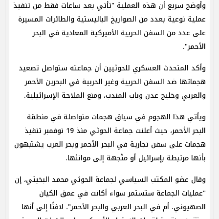
وأوضح سريع أن هذه العملية "تأتي بعد ساعات فقط من تنفيذ
عملية نوعية بعدد من الصواريخ الباليستية والطائرات المسيرة
على عدد من السفن الحربية الأميركية المعادية في البحر
الأحمر".
وأكد المتحدث العسكري للحوثيين أن جماعته ستواصل تصعيد
هجماتها ضد السفن الحربية وغير الحربية في البحرين الأحمر
والعربي وخليج عدن وباب المندب، ومنع الملاحة الإسرائيلية.
ويأتي هذا الهجوم في سياق هجمات متواصلة في منطقة
البحر الأحمر، حيث أعلنت جماعة الحوثي منذ 19 نوفمبر تنفيذ
هجمات على سفن تجارية في البحر الأحمر وبحر العرب يشتبهون
بأنها مرتبطة بإسرائيل أو متّجهة إلى موانئها.
وقال عضو المكتب السياسي لجماعة الحوثي محمد البخيتي، إن
"عمليات الجماعة ستستمر سواء أكانت في عمق الكيان
الصهيوني، أم في البحر العربي والبحر الأحمر"، لافتًا إلى أنها