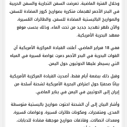
وخلال الفترة الماضية، تعرضت السفن التجارية والسفن الحربية
في البحر الأحمر لهجمات متكررة بصواريخ كروز المضادة للسفن،
والصواريخ الباليستية المضادة للسفن، والطائرات المُسيرة،
والآن ظهر تهديد جديد من تحت الماء، وذلك بحسب موقع
معهد البحرية الأمريكية.
ففي 18 فبراير الماضي، أعلنت القيادة المركزية الأمريكية أن
القوات البحرية في البحر الأحمر دمرت غواصة مُسيرة في المياه
التي يسيطر عليها الحوثيون حول اليمن.
وقبل ذلك ببضعة أيام فقط، أصدرت القيادة المركزية الأمريكية
بيانًا صحفيًا حول اعتراض البحرية الأمريكية لشحنة أسلحة من
إيران إلى الحوثيين في اليمن في يناير الماضي.
وأشار البيان إلى أن الشحنة احتوت صواريخ باليستية متوسطة
المدى، ومتفجرات، ومكونات طائرات مُسيرة، وغواصات مُسيرة،
ومعدات اتصالات، وقاذفات صواريخ موجهة مضادة للدبابات،