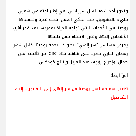
وتدور أحداث مسلسل سر إلهي، في إطار اجتماعي شعبي،
مليء بالتشويق، حيث يحكي العمل، قصة نصرة وتجسدها
روجينا فى الأحداث، التي تواجه الحياة بمفردها بعد غدر أقرب
الأشخاص إليها، وتقرر الانتقام ممن ظلمها.
يعرض مسلسل "سر إلهي"، بطولة النجمة روجينا، خلال شهر
رمضان الجاري حصريا على شاشة قناة CBC، من تأليف أمين
جمال، وإخراج رؤوف عبد العزيز، وإنتاج كودكس.
اقرأ أيضًا:
تغيير اسم مسلسل روجينا من سر إلهي إلي بالقانون.. إليك
التفاصيل