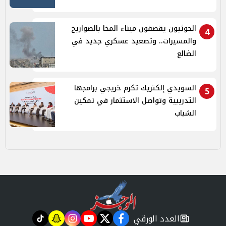
الحوثيون يقصفون ميناء المخا بالصواريخ
4
والمسيرات.. وتصعيد عسكري جديد في
الضالع
السويدي إلكتريك تكرم خريجي برامجها
5
التدريبية وتواصل الاستثمار في تمكين
الشباب
العدد الورقي
tiktok
snapchat
instagram
youtube
twitter
facebook
newspaper