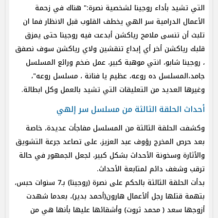
التي تشيد بأداء روجينا لشخصية نصرة:" هناك في زحمة
الأعمال الدرامية سر الهي يخطف القلوب قبل الانظار فما ان
تلبث أن تنسى ملامح رياكشن أبدعت فيه روجينا حتى يمزق
قلبك رياكشن أخر أي إبداع تنقشين ولاي رياكشن سوف نصفق
، روجينا شابو، انتي موهبة كبير، عمل ضخم ورائع المسلسل
جامد،المسلسل ده روعه، عظيم يا فنانة ، مسلسل روعه"،
وغيرها العديد من التعليقات التي تشيد بالعمل وكل ابطالة.
أحداث الحلقة الثالثة من مسلسل سر إلهي
وكشفت الحلقة الثالثة من المسلسل مفاجأت عديدة، خاصة
بعد حرص المخرج رؤوف عبد العزيز، على تصاعد جرعة التشويق
والأثارة وسخونة الأحداث بشكل كبير، لجعل الجمهور في حالة
ترقب وشغف دائم لمتابعة الأحداث.
بدأت الحلقة الثالثة بالحكم على نصرة (روجينا) بـ7 سنوات حبس،
بتهمة قتلها رجل ألأعمال هارون(أحمد بدير)، بعدما شهدت
أزوجها سعد ( محمد ثروت) وأشقائها عليها بأنها هي من