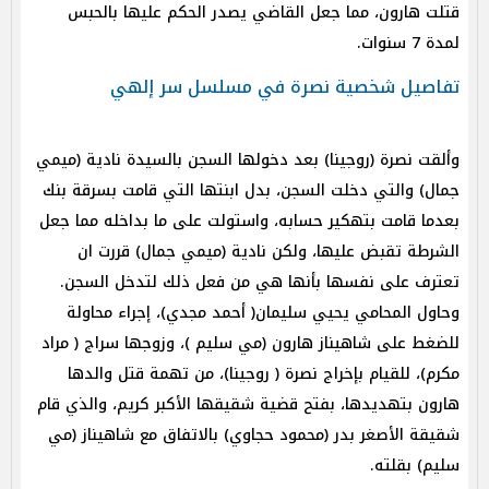
قتلت هارون، مما جعل القاضي يصدر الحكم عليها بالحبس
لمدة 7 سنوات.
تفاصيل شخصية نصرة في مسلسل سر إلهي
وألقت نصرة (روجينا) بعد دخولها السجن بالسيدة نادية (ميمي
جمال) والتي دخلت السجن، بدل ابنتها التي قامت بسرقة بنك
بعدما قامت بتهكير حسابه، واستولت على ما بداخله مما جعل
الشرطة تقبض عليها، ولكن نادية (ميمي جمال) قررت ان
تعترف على نفسها بأنها هي من فعل ذلك لتدخل السجن.
وحاول المحامي يحيي سليمان( أحمد مجدي)، إجراء محاولة
للضغط على شاهيناز هارون (مي سليم )، وزوجها سراج ( مراد
مكرم)، للقيام بإخراج نصرة ( روجينا)، من تهمة قتل والدها
هارون بتهديدها، بفتح قضية شقيقها الأكبر كريم، والذي قام
شقيقة الأصغر بدر (محمود حجاوي) بالاتفاق مع شاهيناز (مي
سليم) بقلته.