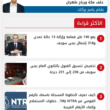
حلف مكة ورياح طهران
بقلم ياسر بركات
الأكثر قراءة
رفع 140 طن قمامة وإزالة 13 حالة تعدى
1
و318 إشغال ببنى سويف
تخفيض تنسيق القبول بالثانوي العام ببنى
2
سويف من 236 إلى 231 درجة
كيف تعرف الخطوط المسجلة باسمك بالرقم
3
القومي عبر My NTRA؟.. خطوات الاستعلام
وإلغاء الأرقام الغريبة