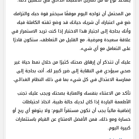
يساعد نوع ما من تمارين الانضباط الذاتي في تحسين ذلك.
من المحتمل أن تواجه اليوم موقفًا سيختبر قوة حبك والتزامك
ضع في اعتبارك أن شريك حياتك قد وضع ثقته الكاملة فيك
وأنك بحاجة إلى اجتياز هذا الاختبار إذا كنت تريد الاستمرار في
علاقة سعيدة ومرضية. مع القليل من التعاطف، ستكون قادرًا
على التعامل مع أي شيء.
عليك أن تتذكر أن إرهاق صحتك كثيرًا من خلال نمط حياة غير
صحي سيؤدي في النهاية إلى ضرر كبير لك. أنت بحاجة إلى
ممارسة الاعتدال في كل شيء بما في ذلك النظام الغذائي.
تأكد من الاعتناء بنفسك والعناية بصحتك ويجب عليك تجنب
الأطعمة الباردة إذا كان لديك حالة طبية، اتخاذ احتياطات
إضافية مالياً يجب أن تكون مستقراً اليوم؛ ولا يتوقع أي ربح أو
خسارة ومع ذلك، فمن الأفضل الامتناع عن القيام باستثمارات
كبيرة اليوم.