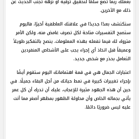
بعملك ربما تضع سلمًا لتحقيق ترقية أو نزهة تجنب الحديث عن
ذلك مع الآخرين.
ستكتشف بعدًا جديدًا في علاقتك العاطفية أخيرًا، فاليوم
ستصبح التفسيرات متاحة لكل تصرف غامض منه، ولكن الأمر
متروك لك فيما تفعله بهذه المعلومات، ينصح بالتفكير طويلاً
وعميقاً قبل اتخاذ أي إجراء يجب على الأشخاص المنفردين
التعامل بحذر مع شخص جديد.
اعتبارات الجمال هي في قمة اهتماماتك اليوم ستقوم أيضًا
بإجراء تغييرات كبيرة في نمط حياتك من أجل البقاء جميلًا. في
حين أن هذه الجهود مثيرة للإعجاب، عليك أن تدرك أن كل عمر
يأتي بجماله الخاص وأن محاولة الظهور بمظهر أصغر مما أنت
عليه ليس ضروريًا دائمًا.