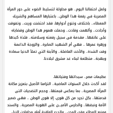
ولعل احتفالنا اليوم.. هو محاولة لتسليط الضوء على دور المرأة
المصرية في رفعة هذا الوطن.. باعتبارها المساهم والشريك
المعطاء.. باختلاف وتنوع أدوارها، فقد احتضنت وربت.. وتفوقت
وأجادت.. وألهمت وقادت.. وحملت هموم هذا الوطن وقضاياه
على عاتقها.. مقدمة فى سبيل رفعته وسلامته.. فلذة كبدها
وزهرة عمرها .. فهي أم الشهيد الصابرة.. والزوجة الداعمة
وقت الشدة.. والأخت الفاضلة.. والأبنة التي تملأ الدنيا سعادة
وبهجة.. متطلعة لبناء غد مشرق لبلادنا.
عظيمات مصر.. سيداتها وفتياتها،
لقد أكدت خلال السنوات الماضية.. التزامنا الأصيل بتعزيز مكانة
المرأة المصرية.. بما يعكس قيمتها.. وحجم التضحيات التى
قدمتها.. بكل تجرد من كل هوى، إلا هوى الوطن .. فهي ضمير
الأمة ونبضها.. والحارس الأميـــن على الهوية المصرية.. والسند
ومنبع العطاء وقت المحن.. والدرع الواقية أمام محاولات النيل