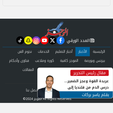
العدد الورقي
tiktok
snapchat
instagram
youtube
twitter
facebook
newspaper
الرئيسية
الأخبار
أخبار التعليم
الخدمات
نجوم الفن
بيزنس وبورصة
الموجز كافية
كورة وملاعب
فتاوى وأحكام
صحة وجمال
عرب وعالم
حوادث ومحاكم
المقالات
مقال رئيس التحرير
inst
العدد الورقي
عربدة القوة وعجز الضمير...
درس الدم من قلنديا إلى
من نحن
سياسة الخصوصية
اتصل بنا
جنوب لبنان
بقلم ياسر بركات
©2024 الموجز All Rights Reserved.
Powered by