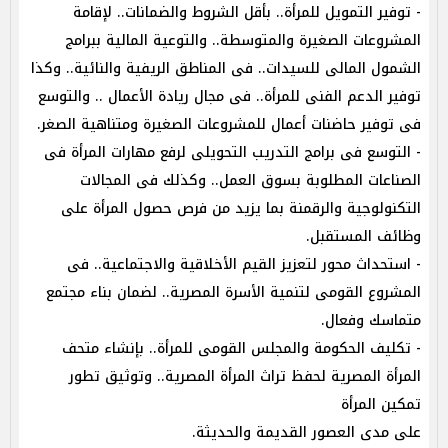
- توفير التمويل للمرأة.. بأقل الشروط والضمانات.. لإقامة
المشروعات الصغيرة والمتوسطة.. والتوعية المالية ببرامج
الشمول المالى للسيدات.. فى المناطق الريفية والنائية.. وكذا
توفير الدعم الفنى للمرأة.. فى مجال ريادة الأعمال .. والتوسع
فى توفير حاضنات أعمال للمشروعات الصغيرة ومتناهية الصغر.
- التوسع فى برامج التدريب التحويلى لرفع مهارات المرأة فى
الصناعات المطلوبة بسوق العمل.. وكذلك فى المجالات
التكنولوجية والرقمنة بما يزيد من فرص حصول المرأة على
وظائف المستقبل.
- استحداث محور لتعزيز القيم الأخلاقية والاجتماعية.. فى
المشروع القومى لتنمية الأسرة المصرية.. لضمان بناء مجتمع
متماسك وفعال.
- تكليف الحكومة والمجلس القومى للمرأة.. بإنشاء متحف
المرأة المصرية لحفظ تراث المرأة المصرية.. وتوثيق تطور
تمكين المرأة
على مدى العصور القديمة والحديثة.