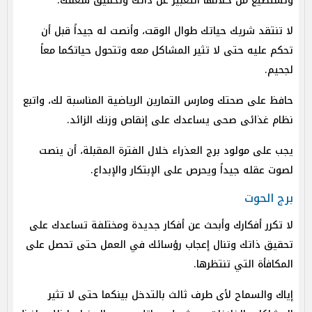
وتستطيع من خلالها التعبير عن ذاتك وتحقيق شغفك.
لا تنتقد شريك حياتك طوال الوقت، وأنصت له جيداً قبل أن
تحكم عليه حتى لا تثير المشاكل معه وتتحول حياتكما معاً
لجحيم.
حافظ على صحتك ومارس التمارين الرياضية المناسبة لك، واتبع
نظام غذائى صحى يساعدك على إنقاص وزنك الزائد.
يجب على مولود برج العذراء خلال الفترة المقبلة، أن ينصت
لصوت عقله جيداً ويحرص على الإبتكار والإبداع.
برج الحوت
لا تكرر أفكارك وأبحث عن أفكار جديدة ومختلفة تساعدك على
تحقيق ذاتك وتنال إعجاب رؤسائك في العمل حتى تحصل على
المكافأة التي تنتظرها.
إياك والسماح لأى طرف ثالث بالتدخل بينكما حتى لا تثير