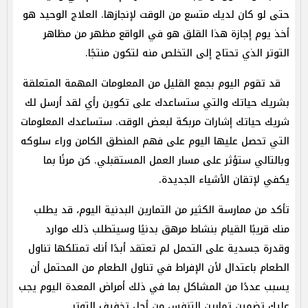
حتى لو كان لديك متسع من الوقت لإنجازها. العلاج الوحيد هو
أخذ يوم إجازة هذا القلق هو في الواقع مظهر من مظاهر
التوتر الذي تحتاج إلى التخلص منه لتكون منتجًا.
ﾠقد تقوم اليوم بجمع القليل من المعلومات المهمة المتعلقة
بشريك حياتك والتي ستساعدك على تكوين رأي لقد أرسل لك
شريك حياتك إشارات مربكة لبعض الوقت. ستساعدك المعلومات
التي تحصل عليها اليوم على فهم المنطق الكامن وراء سلوكه
وبالتالي ستؤثر على مسار العمل المستقبلي. كن مرنًا بما
يكفي لإتقان الأشياء الجديدة.
تأكد من ممارسة الكثير من التمارين البدنية اليوم، قد يطلب
منك قريبًا القيام بنشاط مرهق بدنيًا وسيتطلب ذلك موارد
وقدرة جسدية على التحمل لم تعتقد أبدًا أنك تمتلكها تناول
الطعام باعتدال لأن الإفراط في تناول الطعام من المحتمل أن
يسبب عددًا من المشاكل بما في ذلك أمراض المعدة اليوم يجب
عليك تضمين تمارين التنفس من أجل تخفيف التوتر.