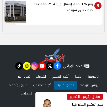
رفع 376 حالة إشغال وإزالة 21 حالة تعد
5
جنوب بنى سويف
العدد الورقي
tiktok
snapchat
instagram
youtube
twitter
facebook
newspaper
الرئيسية
الأخبار
أخبار التعليم
الخدمات
نجوم الفن
بيزنس وبورصة
الموجز كافية
كورة وملاعب
فتاوى وأحكام
صحة وجمال
عرب وعالم
حوادث ومحاكم
المقالات
مقال رئيس التحرير
inst
العدد الورقي
حين تتكلم الجغرافيا