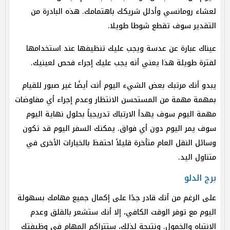
لعشاء رومانسي وأدلل شريكك باهتمامك. هذه البادرة من
التقدير سوف تقطع شوطا طويلا.
عيناك عبارة عن عدسة ويجب عليك تنظيفها عند استخدامها
لفترة طويلة هذا يعني أنه يجب عليك إجراء فحص لعينيك.
يبدو أنك مرتبك بعض الشيء اليوم أنت أيضًا غير صبور للقيام
بمهمة مهمة من المستحسن الانتظار وعدم إجراء أي مفاوضات
مهمة اليوم سوف يهدأ الارتباك تدريجياً بحلول نهاية اليوم
سوف يمر اليوم دون أي فواق. يمكنك السفر اليوم قد تكون
وسائل النقل العام متأخرة قليلاً احتفظ بالخيارات الأخرى في
متناول اليد.
برج الدلو
على الرغم من أنك قادر جدًا على إكمال جميع مهامك بسهولة
اليوم مع توفر الوقت الكافي، إلا أنك ستشعر بالقلق وعدم
الانتباه والخمول. ونتيجة لذلك، ستتراكم المهام في وظيفتك