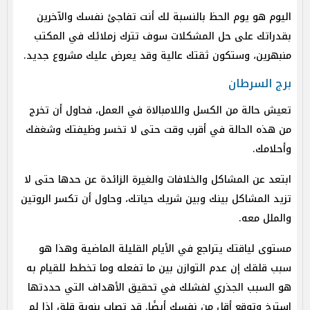
اليوم هو يوم الحظ بالنسبة لك أنت تفاجئ نفسك والآخرين
بقدراتك على حل المشكلات سوف تترك زملائك في المكتب
منبهرين، وستكون ثقتك عالية وقد يعرض عليك مشروع جديد.
برج السرطان
تعيش حالة من الكسل واللامبالاة في العمل، فحاول أن تخرج
من هذه الحالة في أقرب وقت حتى لا تخسر وظيفتك وشغفك
وأحلامك.
ابتعد عن المشاكل والخلافات والغيرة الزائدة عن حدها حتى لا
تزيد المشاكل بينك وبين شريك حياتك، وحاول أن تكسر الروتين
والملل معه.
مستوى لياقتك يتراجع في الأيام القليلة الماضية وهذا هو
سبب قلقك إن عدم التوازن بين ما تفعله وما تخطط للقيام به
هو السبب الجذري لفشلك في تحقيق الأهداف التي حددتها
استرخِ وتوقع أقل من نفسك أيضًا. قد تصاب بنوبة قلق إذا لم