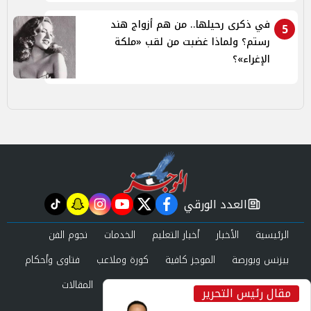
في ذكرى رحيلها.. من هم أزواج هند
5
رستم؟ ولماذا غضبت من لقب «ملكة
الإغراء»؟
العدد الورقي
tiktok
snapchat
instagram
youtube
twitter
facebook
newspaper
الرئيسية
الأخبار
أخبار التعليم
الخدمات
نجوم الفن
بيزنس وبورصة
الموجز كافية
كورة وملاعب
فتاوى وأحكام
صحة وجمال
عرب وعالم
حوادث ومحاكم
المقالات
مقال رئيس التحرير
inst
العدد الورقي