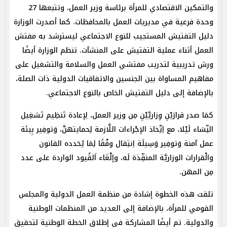
والتمكين الاقتصادي للمرأة برئاسة وزير العمل، وتتبعها 27
وحدة فرعية في مديريات العمل بالمحافظات. كما أصدرت الوزارة
دليل التفتيش المستجيب للنوع الاجتماعي ليسترشد به مفتش
العمل أثناء عملية التفتيش على المنشآت. تنظم الوزارة أيضًا
ورش تدريبية لتدريب مفتشي العمل والسلامة والتشغيل على
مفاهيم المساواة بين الجنسين والاتفاقيات الدولية ذات الصلة،
بالإضافة إلى دليل التفتيش الخاص بالنوع الاجتماعي.
كمَا صدر قرارَيْنِ وِزاريَّيْنِ مِن وزير العمل، لِإعادة تَنظِيم تَشغِيل
النِّسَاء لَيْلا، مع اِتِّخاذ الإجْراءات اللَّازمة لِحمايتهنَّ، وَتوفِير بِيئة
عمل آمنة وَتوفِير وَسِيلَة اِنتِقال وفْقًا لِمَا يُحَدده القانون
والْقرارات الوزاريَّة المنفِّذة لَه، وإلْغَاء اَلقُيود الواردة على عدد
مِن المهن.
تلقت هذه الخطوة إشادة من منظمة العمل الدولية والمجلس
القومي للمرأة، بالإضافة إلى العديد من المنظمات الوطنية
والدولية. تم أيضًا المشاركة في إطلاق الخطة الوطنية لتحقيق