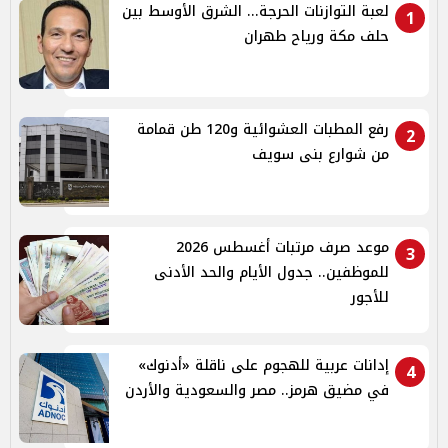
لعبة التوازنات الحرجة... الشرق الأوسط بين
1
حلف مكة ورياح طهران
رفع المطبات العشوائية و120 طن قمامة
2
من شوارع بنى سويف
موعد صرف مرتبات أغسطس 2026
3
للموظفين.. جدول الأيام والحد الأدنى
للأجور
إدانات عربية للهجوم على ناقلة «أدنوك»
4
في مضيق هرمز.. مصر والسعودية والأردن