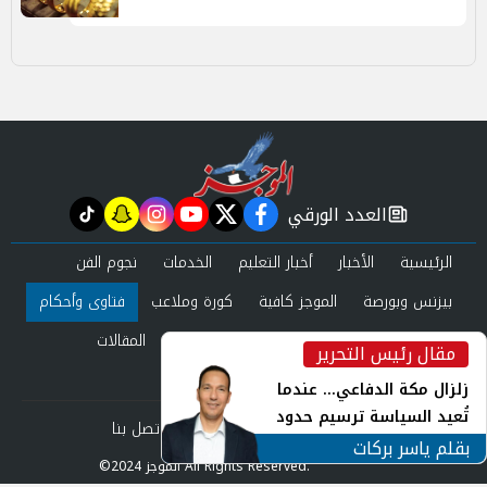
العدد الورقي
tiktok
snapchat
instagram
youtube
twitter
facebook
newspaper
الرئيسية
الأخبار
أخبار التعليم
الخدمات
نجوم الفن
بيزنس وبورصة
الموجز كافية
كورة وملاعب
فتاوى وأحكام
صحة وجمال
عرب وعالم
حوادث ومحاكم
المقالات
مقال رئيس التحرير
inst
العدد الورقي
زلزال مكة الدفاعي... عندما
تُعيد السياسة ترسيم حدود
من نحن
سياسة الخصوصية
اتصل بنا
الأمن القومي العربي
بقلم ياسر بركات
©2024 الموجز All Rights Reserved.