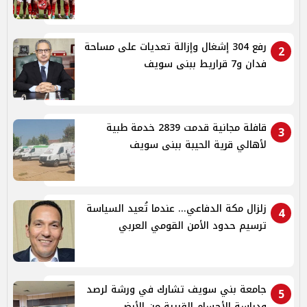
رفع 304 إشغال وإزالة تعديات على مساحة
2
فدان و7 قراريط ببنى سويف
قافلة مجانية قدمت 2839 خدمة طبية
3
لأهالي قرية الحيبة ببنى سويف
زلزال مكة الدفاعي... عندما تُعيد السياسة
4
ترسيم حدود الأمن القومي العربي
جامعة بني سويف تشارك في ورشة لرصد
5
ودراسة الأجسام القريبة من الأرض