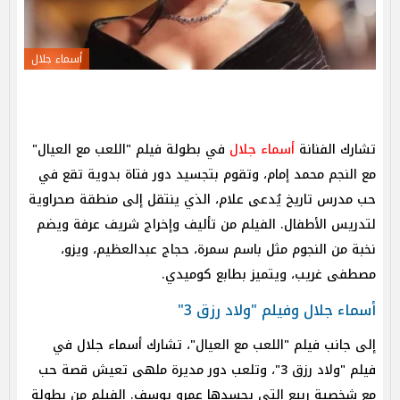
أسماء جلال
تشارك الفنانة
أسماء جلال
في بطولة فيلم "اللعب مع العيال"
مع النجم محمد إمام، وتقوم بتجسيد دور فتاة بدوية تقع في
حب مدرس تاريخ يُدعى علام، الذي ينتقل إلى منطقة صحراوية
لتدريس الأطفال. الفيلم من تأليف وإخراج شريف عرفة ويضم
نخبة من النجوم مثل باسم سمرة، حجاج عبدالعظيم، ويزو،
مصطفى غريب، ويتميز بطابع كوميدي.
أسماء جلال وفيلم "ولاد رزق 3"
إلى جانب فيلم "اللعب مع العيال"، تشارك أسماء جلال في
فيلم "ولاد رزق 3"، وتلعب دور مديرة ملهى تعيش قصة حب
مع شخصية ربيع التي يجسدها عمرو يوسف. الفيلم من بطولة