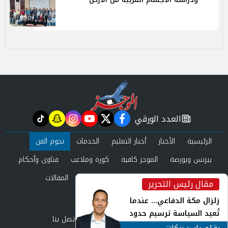
العدد الورقي
tiktok
snapchat
instagram
youtube
twitter
facebook
newspaper
الرئيسية
الأخبار
أخبار التعليم
الخدمات
نجوم الفن
بيزنس وبورصة
الموجز كافية
كورة وملاعب
فتاوى وأحكام
صحة وجمال
عرب وعالم
حوادث ومحاكم
المقالات
مقال رئيس التحرير
inst
العدد الورقي
زلزال مكة الدفاعي... عندما
تُعيد السياسة ترسيم حدود
من نحن
سياسة الخصوصية
اتصل بنا
الأمن القومي العربي