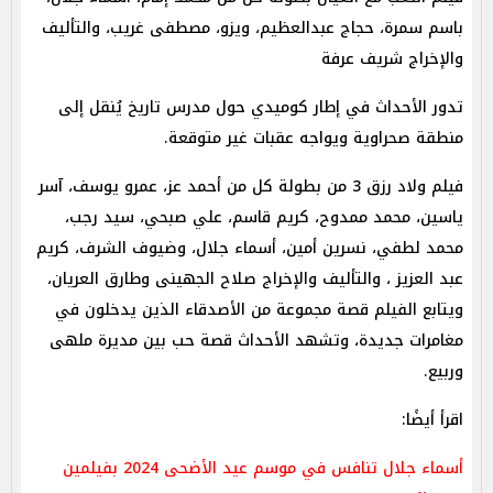
باسم سمرة، حجاج عبدالعظيم، ويزو، مصطفى غريب، والتأليف
والإخراج شريف عرفة
تدور الأحداث في إطار كوميدي حول مدرس تاريخ يُنقل إلى
منطقة صحراوية ويواجه عقبات غير متوقعة.
فيلم ولاد رزق 3 من بطولة كل من أحمد عز، عمرو يوسف، آسر
ياسين، محمد ممدوح، كريم قاسم، علي صبحي، سيد رجب،
محمد لطفي، نسرين أمين، أسماء جلال، وضيوف الشرف، كريم
عبد العزيز ، والتأليف والإخراج صلاح الجهينى وطارق العريان،
ويتابع الفيلم قصة مجموعة من الأصدقاء الذين يدخلون في
مغامرات جديدة، وتشهد الأحداث قصة حب بين مديرة ملهى
وربيع.
اقرأ أيضًا:
أسماء جلال تنافس في موسم عيد الأضحى 2024 بفيلمين