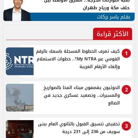
لعبة التوازنات الحرجة... الشرق الأوسط بين
حلف مكة ورياح طهران
بقلم ياسر بركات
الأكثر قراءة
كيف تعرف الخطوط المسجلة باسمك بالرقم
1
القومي عبر My NTRA؟.. خطوات الاستعلام
وإلغاء الأرقام الغريبة
الحوثيون يقصفون ميناء المخا بالصواريخ
2
والمسيرات.. وتصعيد عسكري جديد في
الضالع
تخفيض تنسيق القبول بالثانوي العام ببنى
3
سويف من 236 إلى 231 درجة