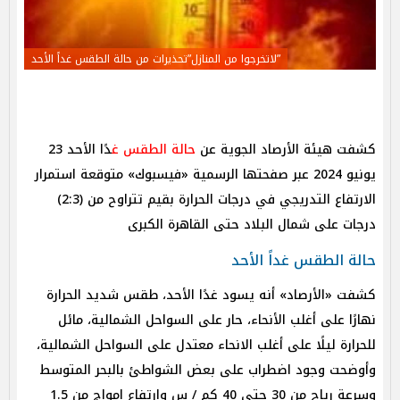
”لاتخرجوا من المنازل”تحذيرات من حالة الطقس غداً الأحد
كشفت هيئة الأرصاد الجوية عن
حالة الطقس غ
دًا الأحد 23
يونيو 2024 عبر صفحتها الرسمية «فيسبوك» متوقعة استمرار
الارتفاع التدريجي في درجات الحرارة بقيم تتراوح من (2:3)
درجات على شمال البلاد حتى القاهرة الكبرى
حالة الطقس غداً الأحد
كشفت «الأرصاد» أنه يسود غدًا الأحد، طقس شديد الحرارة
نهارًا على أغلب الأنحاء، حار على السواحل الشمالية، مائل
للحرارة ليلًا على أغلب الانحاء معتدل على السواحل الشمالية،
وأوضحت وجود اضطراب على بعض الشواطئ بالبحر المتوسط
وسرعة رياح من 30 حتى 40 كم / س وارتفاع امواج من 1.5