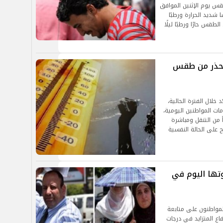
طقس يوم الإثنين الموافق
قسًا شديد الحرارة ورطبًا
طقس حارًا ورطبًا ليلًا
د تحذر من طقس
خلال الفترة الحالية،
ات المواطنين اليومية،
ً من التنقل ومباشرة
ح على الحالة النفسية
وتها اليوم في
لمواطنون على متابعة
اع المتزايد في درجات