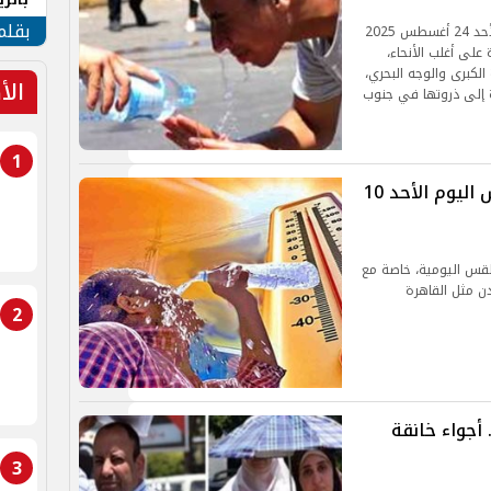
الهو
بقلم
تتوقع الهيئة العامة للأرصاد الجوية أن يشهد غدا الأحد 24 أغسطس 2025
على أغلب الأنحاء،
لكبرى والوجه البحري،
الأ
ة إلى ذروتها في جنوب
1
الأشد حرارة.. بيان عاجل بشأن الطقس اليوم الأحد 10
طقس اليومية، خاصة مع
ن مثل القاهرة
2
أجواء خانقة
3