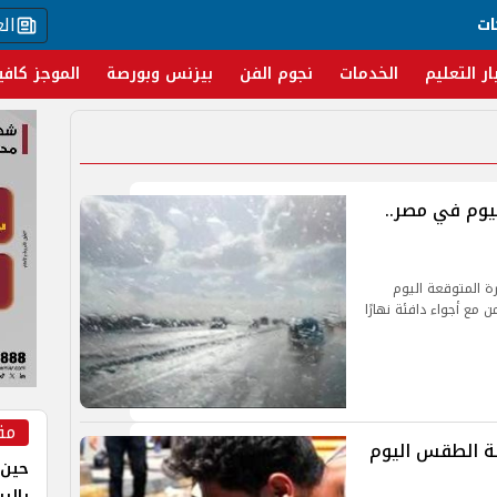
ال
ات
ار التعليم
الخدمات
نجوم الفن
بيزنس وبورصة
الموجز كافي
يوم في مصر..
رة المتوقعة اليوم
بالتزامن مع أجواء دافئة نهارًا
مق
لة الطقس اليوم
حين 
بالر