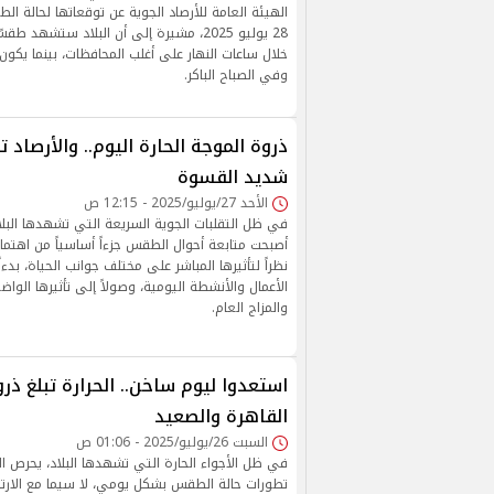
الهيئة العامة للأرصاد الجوية عن توقعاتها لحالة ال
28 يوليو 2025، مشيرة إلى أن البلاد ستشهد ط
خلال ساعات النهار على أغلب المحافظات، بينما يكون ال
وفي الصباح الباكر.
ذروة الموجة الحارة اليوم.. والأرصا
شديد القسوة
الأحد 27/يوليو/2025 - 12:15 ص
في ظل التقلبات الجوية السريعة التي تشهدها البلاد 
أصبحت متابعة أحوال الطقس جزءاً أساسياً من اهتمام
نظراً لتأثيرها المباشر على مختلف جوانب الحياة، بدءا
الأعمال والأنشطة اليومية، وصولاً إلى تأثيرها الواض
والمزاج العام.
استعدوا ليوم ساخن.. الحرارة تبلغ ذر
القاهرة والصعيد
السبت 26/يوليو/2025 - 01:06 ص
في ظل الأجواء الحارة التي تشهدها البلاد، يحرص ا
تطورات حالة الطقس بشكل يومي، لا سيما مع الارتف