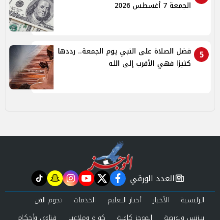
الجمعة 7 أغسطس 2026
فضل الصلاة على النبي يوم الجمعة.. رددها
5
كثيرًا فهي الأقرب إلى الله
العدد الورقي
tiktok
snapchat
instagram
youtube
twitter
facebook
newspaper
الرئيسية
الأخبار
أخبار التعليم
الخدمات
نجوم الفن
بيزنس وبورصة
الموجز كافية
كورة وملاعب
فتاوى وأحكام