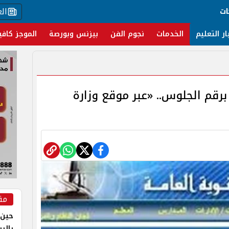
ال
ات
ار التعليم
الخدمات
نجوم الفن
بيزنس وبورصة
الموجز كافي
تيجة الثانوية العامة 2024 برقم الجلوس.. «عبر موقع وزارة
مق
حين 
بالر