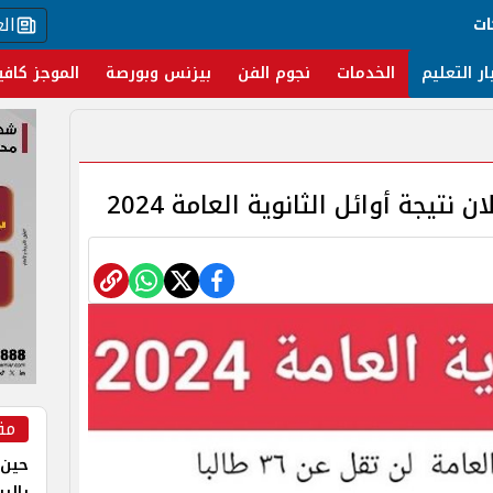
ال
ات
ار التعليم
الخدمات
نجوم الفن
بيزنس وبورصة
الموجز كافي
تيجة أوائل الثانوية العامة 2024
مق
حين 
بالر