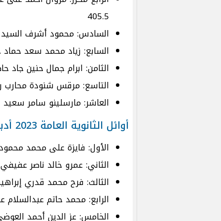
405.5
السادس: محمود أشرف السيد أبو
السابع: زياد محمد سعد حماد ح
الثامن: ابرام جمال حنين جاد حا
التاسع: مرقس شنودة محارب راغب
العاشر: مارسلينو سامر سعيد س
أوائل الثانوية العامة 2023 أدبي
الأول: فايزة على محمد محمود ح
الثاني: عمرو خالد ناصر عفيفي ح
الثالث: فرح محمد قدري إبراهيم
الرابع: محمد حاتم عبدالسلام عب
الخامس: عز الدين أحمد العوضي 