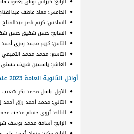
الرابع: كيرلس نوناي يعقوب فان
الخامس: معاذ عاطف عبدالفتاح س
السادس: كريم ناصر عبدالفتاح 
السابع: حسن شفيق حسن شفيق 
الثامن: كريم مجمد رمزي أحمد حا
التاسع: محمد محمد التميمي مح
العاشر: ياسمين شريف حسني عبد
أوائل الثانوية العامة 2023 علمي رياضة:
الأول: باسل محمد بكر شعيب حا
الثاني: محمد أحمد رزق أحمد إس
الثالث: أروي حسام مدحت محمد
الرابع: أسامة محمد يوسف شبل ن
الرابع مكرر: مروان أحمد عل