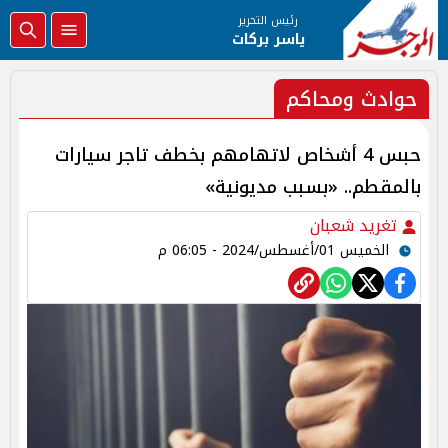
رئيس التحرير
ياسر بركات
حوادث ومحاكم
حبس 4 أشخاص لاتهامهم بخطف تاجر سيارات
بالمقطم.. «بسبب مديونية»
تغريد شعبان
الخميس 01/أغسطس/2024 - 06:05 م