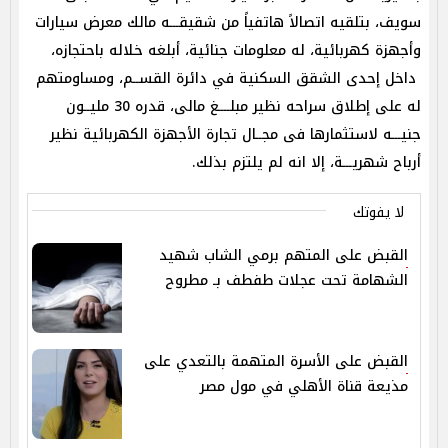
سويف، بتلقيه اتصالاً هاتفياً من شقيقـــه مالك معرض سيارات
وأجهزة كهربائية، له معلومات جنائية، أبلغه خلاله باحتجازه،
داخل إحدى الشقق السكنية في دائرة القســم، ومساومتهم
له على إطلاق سراحه نظير مبلــــغ مالى، قدره 30 مليــون
جنيـــه لاستثمارها فى مجــال تجارة الأجهزة الكهربائية نظير
أرباح شهريـــة، إلا انه لم يلتزم بذلك.
لا يفوتك
القبض على المتهم برمي الشاب شهيد
الشهامة تحت عجلات طفطف بـ مطروح
القبض على الأسرة المتهمة بالتعدي على
مذيعة قناة الأهلي في مول مصر