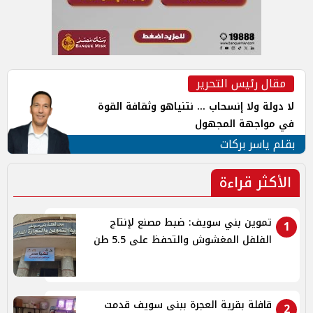
مقال رئيس التحرير
لا دولة ولا إنسحاب ... نتنياهو وثقافة القوة
في مواجهة المجهول
بقلم ياسر بركات
الأكثر قراءة
تموين بني سويف: ضبط مصنع لإنتاج
1
الفلفل المغشوش والتحفظ على 5.5 طن
قافلة بقرية العجرة ببنى سويف قدمت
2