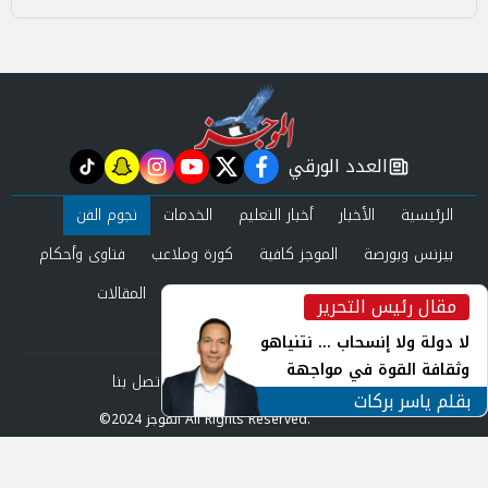
العدد الورقي
tiktok
snapchat
instagram
youtube
twitter
facebook
newspaper
الرئيسية
الأخبار
أخبار التعليم
الخدمات
نجوم الفن
بيزنس وبورصة
الموجز كافية
كورة وملاعب
فتاوى وأحكام
صحة وجمال
عرب وعالم
حوادث ومحاكم
المقالات
مقال رئيس التحرير
inst
العدد الورقي
لا دولة ولا إنسحاب ... نتنياهو
وثقافة القوة في مواجهة
من نحن
سياسة الخصوصية
اتصل بنا
المجهول
بقلم ياسر بركات
©2024 الموجز All Rights Reserved.
Powered by