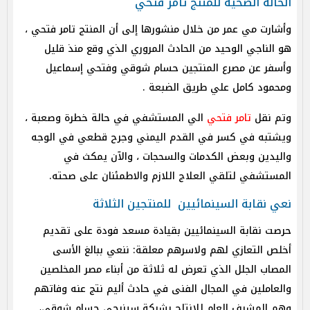
الحالة الصحية للمنتج تامر فتحي
وأشارت مي عمر من خلال منشورها إلى أن المنتج تامر فتحي ،
هو الناجي الوحيد من الحادث المروري الذي وقع منذ قليل
وأسفر عن مصرع المنتجين حسام شوقي وفتحي إسماعيل
ومحمود كامل علي طريق الضبعة .
وتم نقل
تامر فتحي
الي المستشفي في حالة خطرة وصعبة ،
ويشتبه في كسر في القدم اليمني وجرح قطعي في الوجه
واليدين وبعض الكدمات والسحجات ، والآن يمكث في
المستشفي لتلقي العلاج اللازم والاطمئنان على صحته.
نعي نقابة السينمائيين للمنتجين الثلاثة
حرصت نقابة السينمائيين بقيادة مسعد فودة على تقديم
أخلص التعازي لهم ولاسرهم معلقة: ننعي ببالغ الأسى
المصاب الجلل الذي تعرض له ثلاثة من أبناء مصر المخلصين
والعاملين في المجال الفنى في حادث أليم نتج عنه وفاتهم
وهم المشرف العام للإنتاج بشركة سينرجى حسام شوقى،