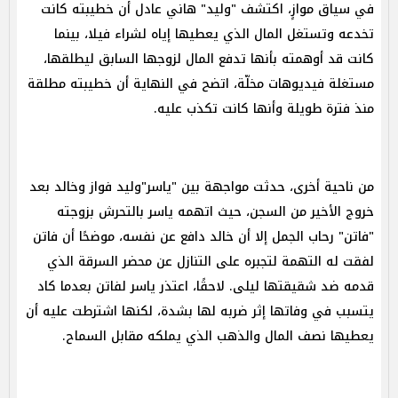
في سياق موازٍ، اكتشف "وليد" هاني عادل أن خطيبته كانت
تخدعه وتستغل المال الذي يعطيها إياه لشراء فيلا، بينما
كانت قد أوهمته بأنها تدفع المال لزوجها السابق ليطلقها،
مستغلة فيديوهات مخلّة، اتضح في النهاية أن خطيبته مطلقة
منذ فترة طويلة وأنها كانت تكذب عليه.
من ناحية أخرى، حدثت مواجهة بين "ياسر"وليد فواز وخالد بعد
خروج الأخير من السجن، حيث اتهمه ياسر بالتحرش بزوجته
"فاتن" رحاب الجمل إلا أن خالد دافع عن نفسه، موضحًا أن فاتن
لفقت له التهمة لتجبره على التنازل عن محضر السرقة الذي
قدمه ضد شقيقتها ليلى. لاحقًا، اعتذر ياسر لفاتن بعدما كاد
يتسبب في وفاتها إثر ضربه لها بشدة، لكنها اشترطت عليه أن
يعطيها نصف المال والذهب الذي يملكه مقابل السماح.