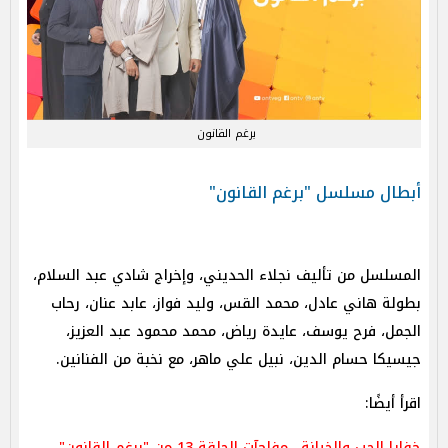
برغم القانون
أبطال مسلسل "برغم القانون"
المسلسل من تأليف نجلاء الحديني، وإخراج شادي عبد السلام،
بطولة هاني عادل، محمد القس، وليد فواز، عابد عنان، رحاب
الجمل، فرح يوسف، عايدة رياض، محمد محمود عبد العزيز،
جيسيكا حسام الدين، نبيل علي ماهر، مع نخبة من الفنانين.
اقرأ أيضًا:
خفايا الحب والخيانة.. مفاجآت الحلقة 13 من "برغم القانون"