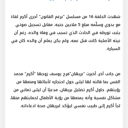
شهدت الحلقة 16 من مسلسل "برغم القانون" أجرى أكرم لقاءً
مع بدوي وسلّمه مبلغ 5 ملايين جنيه، مقابل تسجيل صوتي
يثبت تورطه في الحادث الذي تسبب في وفاة والده، رغم أن
نيته الأصلية كانت قتل عمه، ولم يكن يعلم أن والده كان في
السيارة.
من جانب آخر، أخبرت "بريهان"فرح يوسف زوجها "أكرم" محمد
القس بما قالته لها ليلى حول احتجازه لأبنائها ومنعها من
رؤيتهم. حاول أكرم تضليل بريهان، مدعيًا أن ليلى تعاني من
مشاكل نفسية وأنه يمنعها من رؤية الأطفال لحمايتهم منها،
لجأ أكرم إلى طبيب نفسي ليؤكد لبريهان صحة ادعاءاته.