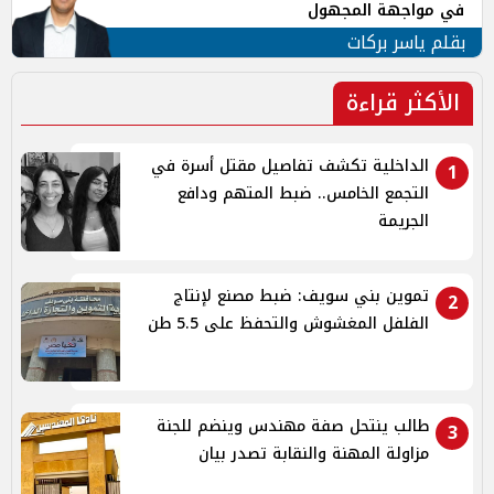
في مواجهة المجهول
بقلم ياسر بركات
الأكثر قراءة
الداخلية تكشف تفاصيل مقتل أسرة في
1
التجمع الخامس.. ضبط المتهم ودافع
الجريمة
تموين بني سويف: ضبط مصنع لإنتاج
2
الفلفل المغشوش والتحفظ على 5.5 طن
طالب ينتحل صفة مهندس وينضم للجنة
3
مزاولة المهنة والنقابة تصدر بيان