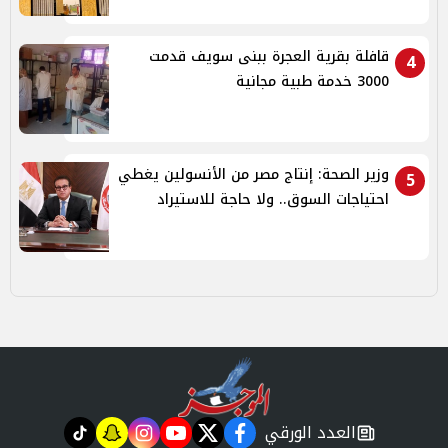
قافلة بقرية العجرة ببنى سويف قدمت
4
3000 خدمة طبية مجانية
وزير الصحة: إنتاج مصر من الأنسولين يغطي
5
احتياجات السوق.. ولا حاجة للاستيراد
العدد الورقي
tiktok
snapchat
instagram
youtube
twitter
facebook
newspaper