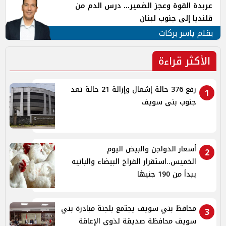
عربدة القوة وعجز الضمير... درس الدم من
قلنديا إلى جنوب لبنان
بقلم ياسر بركات
الأكثر قراءة
رفع 376 حالة إشغال وإزالة 21 حالة تعد
1
جنوب بنى سويف
أسعار الدواجن والبيض اليوم
2
الخميس..استقرار الفراخ البيضاء والبانيه
يبدأ من 190 جنيهًا
محافظ بني سويف يجتمع بلجنة مبادرة بني
3
سويف محافظة صديقة لذوي الإعاقة