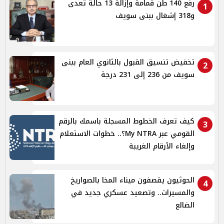
رفع 140 طن قمامة وإزالة 13 حالة تعدى
1
و318 إشغال ببنى سويف
تخفيض تنسيق القبول بالثانوي العام ببنى
2
سويف من 236 إلى 231 درجة
كيف تعرف الخطوط المسجلة باسمك بالرقم
3
القومي عبر My NTRA؟.. خطوات الاستعلام
وإلغاء الأرقام الغريبة
الحوثيون يقصفون ميناء المخا بالصواريخ
4
والمسيرات.. وتصعيد عسكري جديد في
الضالع