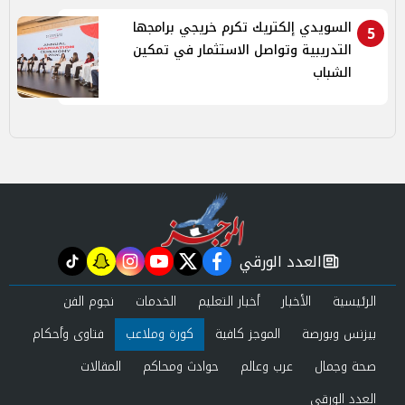
السويدي إلكتريك تكرم خريجي برامجها
5
التدريبية وتواصل الاستثمار في تمكين
الشباب
العدد الورقي
tiktok
snapchat
instagram
youtube
twitter
facebook
newspaper
الرئيسية
الأخبار
أخبار التعليم
الخدمات
نجوم الفن
بيزنس وبورصة
الموجز كافية
كورة وملاعب
فتاوى وأحكام
صحة وجمال
عرب وعالم
حوادث ومحاكم
المقالات
العدد الورقي