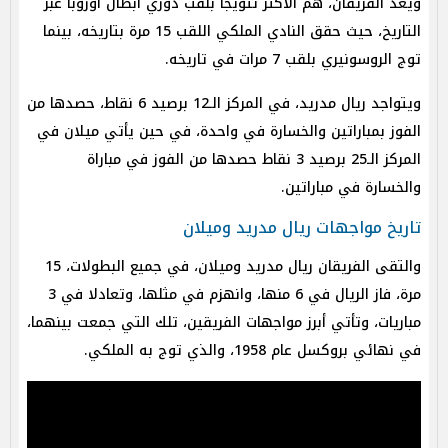
ويعد الفريقان، هم الأكثر تتويجًا بلقب دوري أبطال أوروبا عبر
التاريخ، حيث حقق النادي الملكي اللقب 15 مرة بتاريخه، بينما
توج الروسونيري بلقب 7 مرات في تاريخه.
ويتواجد ريال مدريد، في المركز الـ12 برصيد 6 نقاط، حصدها من
الفوز بمباراتين والخسارة في واحدة، في حين يأتي ميلان في
المركز الـ25 برصيد 3 نقاط حصدها من الفوز في مباراة
والخسارة في مباراتين.
تاريخ مواجهات ريال مدريد وميلان
والتقى الفريقان ريال مدريد وميلان، في جميع البطولات، 15
مرة، فاز الريال في 6 منها، وانهزم في مثلها، وتعادلا في 3
مباريات، وتأتي أبرز مواجهات الفريقين، تلك التي جمعت بينهما،
في نهائي بروكسل عام 1958، والذي توج به الملكي.