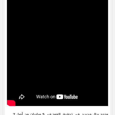
ونجح ريال مدريد، في تحقيق الفوز في 5 مباريات من أصل 7